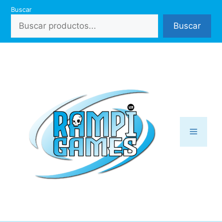
Saltar
Buscar
al
Buscar
contenido
Menú