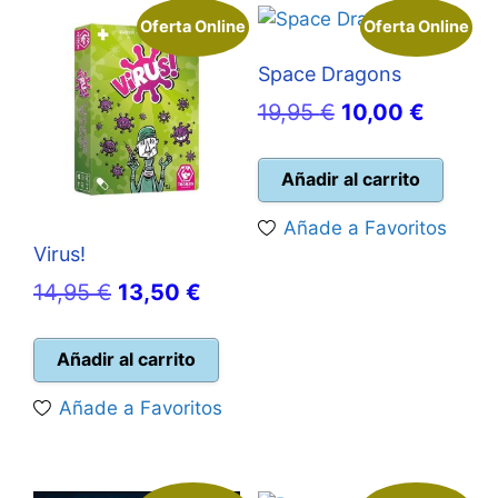
Oferta Online
Oferta Online
Space Dragons
El
El
19,95
€
10,00
€
precio
precio
original
actual
Añadir al carrito
era:
es:
Añade a Favoritos
19,95 €.
10,00 
Virus!
El
El
14,95
€
13,50
€
precio
precio
original
actual
Añadir al carrito
era:
es:
Añade a Favoritos
14,95 €.
13,50 €.