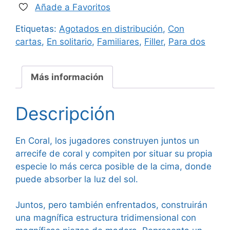
Añade a Favoritos
era:
es:
Etiquetas:
Agotados en distribución
,
Con
24,00 €.
21,50 €.
cartas
,
En solitario
,
Familiares
,
Filler
,
Para dos
Más información
Descripción
En Coral, los jugadores construyen juntos un
arrecife de coral y compiten por situar su propia
especie lo más cerca posible de la cima, donde
puede absorber la luz del sol.
Juntos, pero también enfrentados, construirán
una magnífica estructura tridimensional con