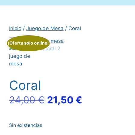
Inicio
/
Juego de Mesa
/ Coral
¡Oferta sólo online!
Coral
El
El
24,00
€
21,50
€
precio
precio
Sin existencias
original
actual