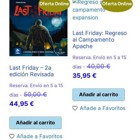
Oferta Online
Oferta Online
Last Friday: Regreso
al Campamento
Apache
Reserva. Envío en 5 a 15
El
40,00
€
días -
Last Friday – 2a
edición Revisada
El
precio
35,95
€
precio
original
Reserva. Envío en 5 a 15
actual
era:
El
50,00
€
Añadir al carrito
días -
es:
40,00 €.
El
precio
44,95
€
Añade a Favoritos
35,95 €.
precio
original
actual
era:
Añadir al carrito
es:
50,00 €.
Añade a Favoritos