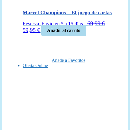
Marvel Champions – El juego de cartas
69,99
€
Reserva. Envío en 5 a 15 días -
El
El
59,95
€
Añadir al carrito
precio
precio
original
actual
era:
es:
69,99 €.
59,95 €.
Añade a Favoritos
Oferta Online