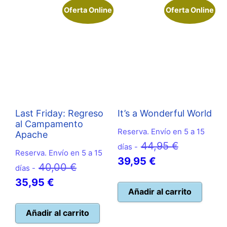
Oferta Online
Oferta Online
Last Friday: Regreso
It’s a Wonderful World
al Campamento
Reserva. Envío en 5 a 15
Apache
El
44,95
€
días -
Reserva. Envío en 5 a 15
El
precio
39,95
€
El
40,00
€
días -
precio
original
El
precio
35,95
€
actual
era:
Añadir al carrito
precio
original
es:
44,95 €.
actual
era:
Añadir al carrito
39,95 €.