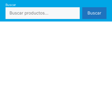
Saltar
Buscar
al
Buscar
contenido