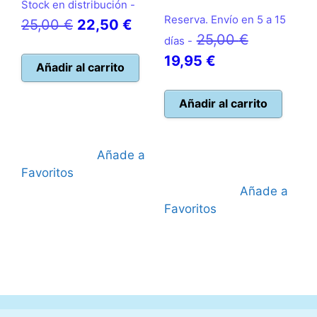
Stock en distribución -
Reserva. Envío en 5 a 15
El
El
25,00
€
22,50
€
El
25,00
€
días -
precio
precio
El
precio
19,95
€
original
actual
Añadir al carrito
precio
original
era:
es:
actual
era:
Añadir al carrito
25,00 €.
22,50 €.
es:
25,00 €.
19,95 €.
Añade a
Favoritos
Añade a
Favoritos