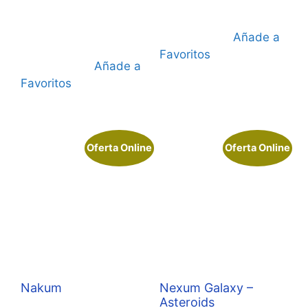
es:
40,00 €.
35,95 €.
Añade a
Favoritos
Añade a
Favoritos
Oferta Online
Oferta Online
Nakum
Nexum Galaxy –
Asteroids