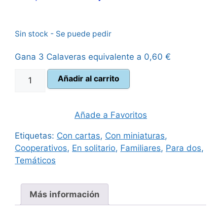
precio
precio
Sin stock - Se puede pedir
original
actual
Gana 3 Calaveras equivalente a
0,60
€
era:
es:
Cosmopulpo
Añadir al carrito
40,00 €.
35,95 €.
cantidad
Añade a Favoritos
Etiquetas:
Con cartas
,
Con miniaturas
,
Cooperativos
,
En solitario
,
Familiares
,
Para dos
,
Temáticos
Más información