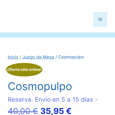
Menú
Inicio
/
Juego de Mesa
/ Cosmopulpo
¡Oferta sólo online!
Cosmopulpo
Reserva. Envío en 5 a 15 días -
El
El
40,00
€
35,95
€