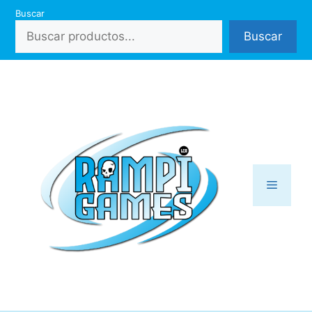
Saltar
Buscar
al
Buscar
contenido
Menú