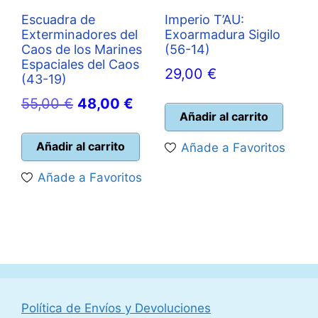
Escuadra de
Imperio T’AU:
Exterminadores del
Exoarmadura Sigilo
Caos de los Marines
(56-14)
Espaciales del Caos
29,00
€
(43-19)
El
El
55,00
€
48,00
€
Añadir al carrito
precio
precio
original
actual
Añadir al carrito
Añade a Favoritos
era:
es:
Añade a Favoritos
55,00 €.
48,00 €.
Política de Envíos y Devoluciones