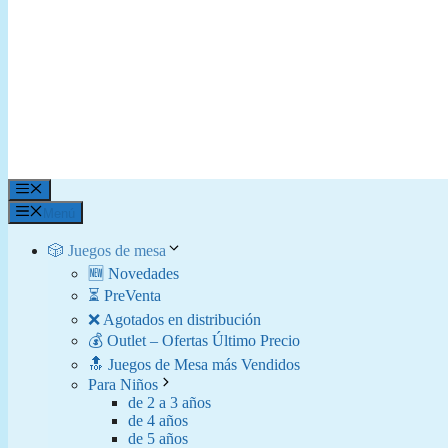
Menú
Menú
🎲 Juegos de mesa
🆕 Novedades
⏳ PreVenta
❌ Agotados en distribución
💰 Outlet – Ofertas Último Precio
🔝 Juegos de Mesa más Vendidos
Para Niños
de 2 a 3 años
de 4 años
de 5 años