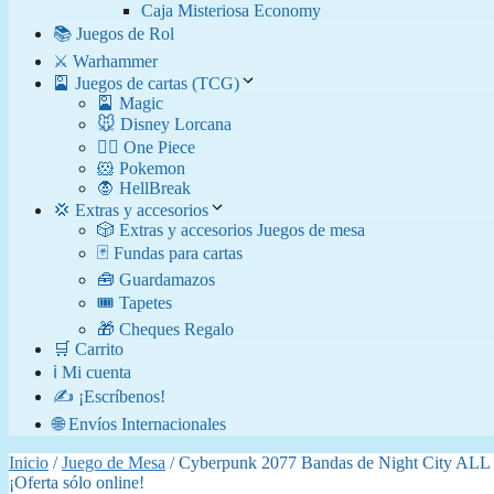
Caja Misteriosa Economy
📚 Juegos de Rol
⚔️ Warhammer
🎴 Juegos de cartas (TCG)
🎴 Magic
🐭 Disney Lorcana
🏴‍☠️ One Piece
🐹 Pokemon
🧛​ HellBreak
💢 Extras y accesorios
🎲 Extras y accesorios Juegos de mesa
🃏 Fundas para cartas
🧰 Guardamazos
🎟️ Tapetes
🎁 Cheques Regalo
🛒 Carrito
ℹ️ Mi cuenta
✍️ ¡Escríbenos!
🌐 Envíos Internacionales
Inicio
/
Juego de Mesa
/ Cyberpunk 2077 Bandas de Night City ALL
¡Oferta sólo online!