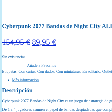
Cyberpunk 2077 Bandas de Night City AL
El
El
154,95
€
89,95
€
precio
precio
Sin existencias
original
actual
Añade a Favoritos
era:
es:
Etiquetas:
Con cartas
,
Con dados
,
Con miniaturas
,
En solitario
,
Outlet
154,95 €.
89,95 €.
Más información
Descripción
Cyberpunk 2077 Bandas de Night City es un juego de estrategia de gra
De 1 a 4 jugadores asumen el papel de bandas despiadadas que compiten 