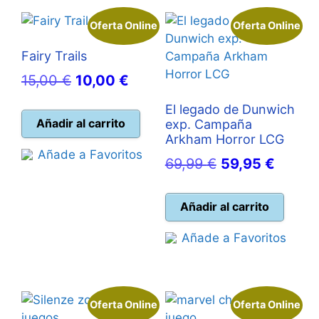
Oferta Online
Oferta Online
Fairy Trails
El
El
15,00
€
10,00
€
precio
precio
El legado de Dunwich
original
actual
Añadir al carrito
exp. Campaña
Arkham Horror LCG
era:
es:
Añade a Favoritos
El
El
69,99
€
59,95
€
15,00 €.
10,00 €.
precio
precio
original
actual
Añadir al carrito
era:
es:
Añade a Favoritos
69,99 €.
59,95 
Oferta Online
Oferta Online