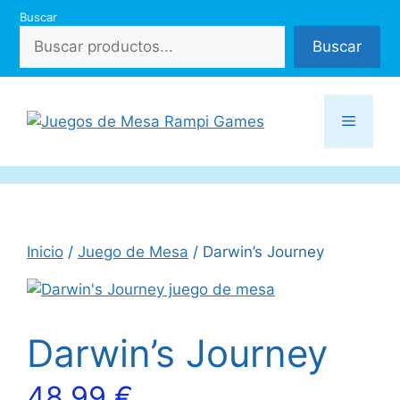
Saltar
Buscar
al
Buscar
contenido
Menú
Inicio
/
Juego de Mesa
/ Darwin’s Journey
Darwin’s Journey
48,99
€