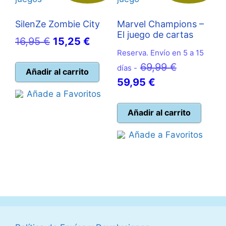
SilenZe Zombie City
Marvel Champions –
El juego de cartas
El
El
16,95
€
15,25
€
Reserva. Envío en 5 a 15
precio
precio
El
69,99
€
días -
original
actual
Añadir al carrito
El
precio
59,95
€
era:
es:
Añade a Favoritos
precio
original
16,95 €.
15,25 €.
actual
era:
Añadir al carrito
es:
69,99 €.
Añade a Favoritos
59,95 €.