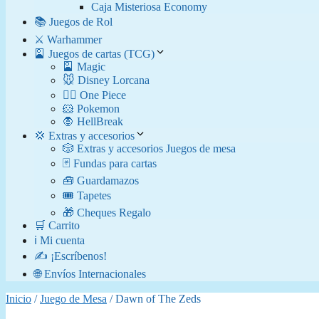
Caja Misteriosa Economy
📚 Juegos de Rol
⚔️ Warhammer
🎴 Juegos de cartas (TCG)
🎴 Magic
🐭 Disney Lorcana
🏴‍☠️ One Piece
🐹 Pokemon
🧛​ HellBreak
💢 Extras y accesorios
🎲 Extras y accesorios Juegos de mesa
🃏 Fundas para cartas
🧰 Guardamazos
🎟️ Tapetes
🎁 Cheques Regalo
🛒 Carrito
ℹ️ Mi cuenta
✍️ ¡Escríbenos!
🌐 Envíos Internacionales
Inicio
/
Juego de Mesa
/ Dawn of The Zeds