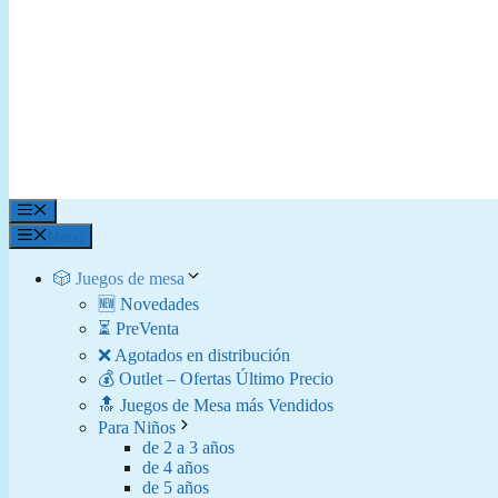
Menú
Menú
🎲 Juegos de mesa
🆕 Novedades
⏳ PreVenta
❌ Agotados en distribución
💰 Outlet – Ofertas Último Precio
🔝 Juegos de Mesa más Vendidos
Para Niños
de 2 a 3 años
de 4 años
de 5 años