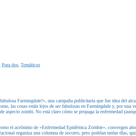
,
Para dos
,
Temáticos
a fabulosa Farmingdale!», una campaña publicitaria que fue idea del al
mo, las cosas están lejos de ser fabulosas en Farmingdale y, por una ve
 de aspecto zombi. No está claro cómo se propaga la enfermedad (aunque 
es como el acrónimo de «Enfermedad Epidémica Zombie», convergen ahor
Nacional organiza una columna de socorro, pero podrían tardar días, qui