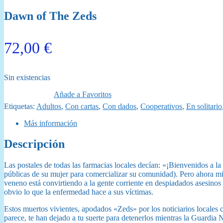
Dawn of The Zeds
72,00
€
Sin existencias
Añade a Favoritos
Etiquetas:
Adultos
,
Con cartas
,
Con dados
,
Cooperativos
,
En solitario
Más información
Descripción
Las postales de todas las farmacias locales decían: «¡Bienvenidos a l
públicas de su mujer para comercializar su comunidad). Pero ahora mis
veneno está convirtiendo a la gente corriente en despiadados asesinos
obvio lo que la enfermedad hace a sus víctimas.
Estos muertos vivientes, apodados «Zeds» por los noticiarios local
parece, te han dejado a tu suerte para detenerlos mientras la Guardia 