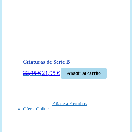
Criaturas de Serie B
El
El
22,95
€
21,95
€
Añadir al carrito
precio
precio
original
actual
era:
es:
22,95 €.
21,95 €.
Añade a Favoritos
Oferta Online