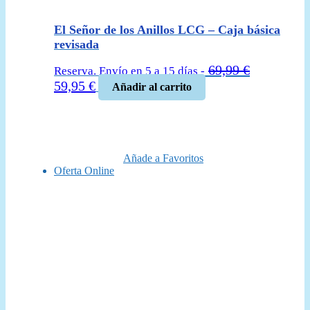
El Señor de los Anillos LCG – Caja básica
revisada
69,99
€
Reserva. Envío en 5 a 15 días -
El
El
59,95
€
Añadir al carrito
precio
precio
original
actual
era:
es:
69,99 €.
59,95 €.
Añade a Favoritos
Oferta Online