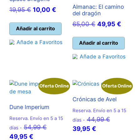
Almanac: El camino
El
El
19,95
€
10,00
€
del dragón
precio
precio
El
El
65,00
€
49,95
€
original
actual
Añadir al carrito
precio
precio
era:
es:
original
actual
Añade a Favoritos
Añadir al carrito
19,95 €.
10,00 €.
era:
es:
Añade a Favoritos
65,00 €.
49,95 
Oferta Online
Oferta Online
Crónicas de Avel
Dune Imperium
Reserva. Envío en 5 a 15
Reserva. Envío en 5 a 15
El
44,99
€
días -
El
54,99
€
días -
El
precio
39,95
€
El
precio
49,95
€
precio
original