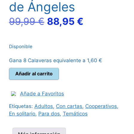
de Ángeles
El
El
99,99
€
88,95
€
precio
precio
Disponible
original
actual
Gana 8 Calaveras equivalente a
1,60
€
era:
es:
Detective
Añadir al carrito
99,99 €.
88,95 €.
Ciudad
de
Ángeles
Añade a Favoritos
cantidad
Etiquetas:
Adultos
,
Con cartas
,
Cooperativos
,
En solitario
,
Para dos
,
Temáticos