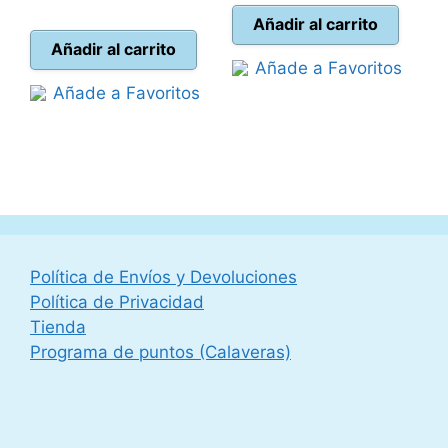
precio
original
actual
era:
Añadir al carrito
actual
era:
Añadir al carrito
es:
44,99 €.
Añade a Favoritos
es:
54,99 €.
39,95 €.
Añade a Favoritos
49,95 €.
Política de Envíos y Devoluciones
Política de Privacidad
Tienda
Programa de puntos (Calaveras)