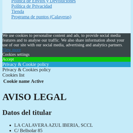
Política de Envíos y Devoluciones
Política de Privacidad
Tienda
Programa de puntos (Calaveras)
We use cookies to personalise content and ads, to provide social media
features and to analyse our traffic. We also share information about your
use of our site with our social media, advertising and analytics partners.
View more
Cookies settings
Accept
Privacy & Cookie policy
Privacy & Cookies policy
Cookies list
Cookie name
Active
AVISO LEGAL
Datos del titular
LA CALAVERA AZUL IBERIA, SCCL
C/ Bellsolar 85