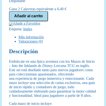
Disponible
Gana 2 Calaveras equivalente a
0,40
€
Disney
Añadir al carrito
Lorcana
-
Añade a Favoritos
Into
Etiqueta:
Ingles
the
Inklands:
Más información
Dogged
Valoraciones (0)
and
Dynamic
Descripción
Mazo
60
cartas
Embárcate en una épica aventura con los Mazos de Inicio
(Inglés)
– Into the Inklands de
Disney Lorcana TCG
en inglés.
cantidad
Este set está diseñado tanto para nuevos jugadores como
para coleccionistas apasionados, ofreciendo
una experiencia de juego inmersiva y emocionante. Cada
mazo incluye una selección de cartas exclusivas, una guía
de inicio rápido y contadores de juego, todo
cuidadosamente elaborado para garantizar la mejor calidad
y funcionalidad. Ideal para jugadores a partir de 8 años.
Cada mazo de inicio incluye: