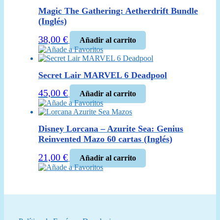
era:
es:
Magic The Gathering: Aetherdrift Bundle
90,00 €.
75,00 €.
(Inglés)
38,00
€
Añadir al carrito
Añade a Favoritos
Secret Lair MARVEL 6 Deadpool
45,00
€
Añadir al carrito
Añade a Favoritos
Disney Lorcana – Azurite Sea: Genius
Reinvented Mazo 60 cartas (Inglés)
21,00
€
Añadir al carrito
Añade a Favoritos