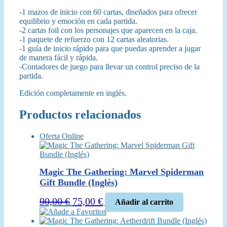
-1 mazos de inicio con 60 cartas, diseñados para ofrecer
equilibrio y emoción en cada partida.
-2 cartas foil con los personajes que aparecen en la caja.
-1 paquete de refuerzo con 12 cartas aleatorias.
-1 guía de inicio rápido para que puedas aprender a jugar
de manera fácil y rápida.
-Contadores de juego para llevar un control preciso de la
partida.
Edición completamente en inglés.
Productos relacionados
Oferta Online
Magic The Gathering: Marvel Spiderman
Gift Bundle (Inglés)
El
El
90,00
€
75,00
€
Añadir al carrito
precio
precio
Añade a Favoritos
original
actual