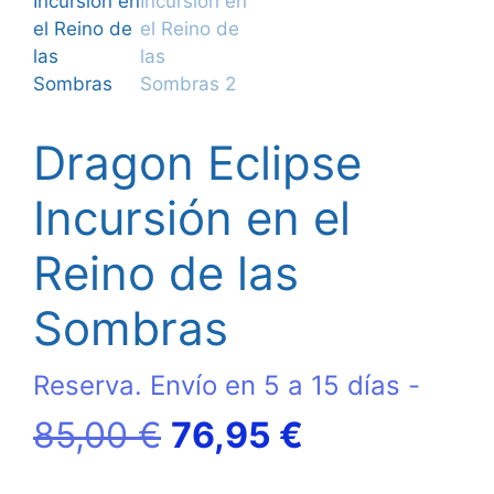
Dragon Eclipse
Incursión en el
Reino de las
Sombras
Reserva. Envío en 5 a 15 días -
El
El
85,00
€
76,95
€
precio
precio