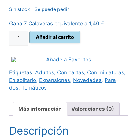
Sin stock - Se puede pedir
original
actual
Gana 7 Calaveras equivalente a
1,40
€
era:
es:
Dragon
Añadir al carrito
85,00 €.
76,95 €.
Eclipse
Incursión
en
Añade a Favoritos
el
Etiquetas:
Adultos
,
Con cartas
,
Con miniaturas
,
Reino
En solitario
,
Expansiones
,
Novedades
,
Para
de
dos
,
Temáticos
las
Sombras
cantidad
Más información
Valoraciones (0)
Descripción