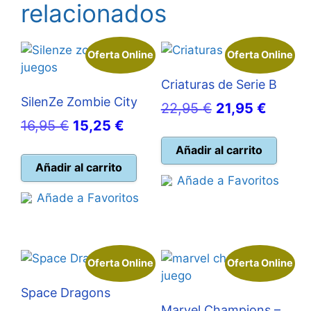
relacionados
Oferta Online
Oferta Online
Criaturas de Serie B
SilenZe Zombie City
El
El
22,95
€
21,95
€
El
El
16,95
€
15,25
€
precio
precio
precio
precio
original
actual
Añadir al carrito
original
actual
Añadir al carrito
era:
es:
Añade a Favoritos
era:
es:
22,95 €.
21,95 
Añade a Favoritos
16,95 €.
15,25 €.
Oferta Online
Oferta Online
Space Dragons
Marvel Champions –