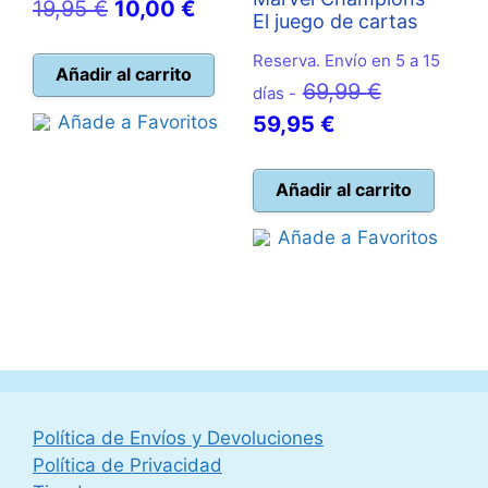
El
El
19,95
€
10,00
€
El juego de cartas
precio
precio
Reserva. Envío en 5 a 15
original
actual
Añadir al carrito
El
69,99
€
días -
era:
es:
El
precio
Añade a Favoritos
59,95
€
19,95 €.
10,00 €.
precio
original
actual
era:
Añadir al carrito
es:
69,99 €.
Añade a Favoritos
59,95 €.
Política de Envíos y Devoluciones
Política de Privacidad