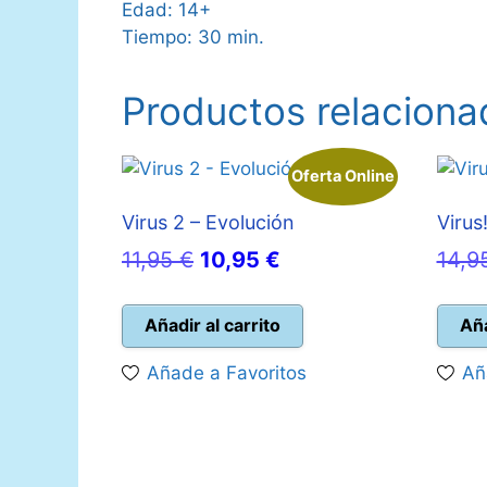
Edad: 14+
Tiempo: 30 min.
Productos relaciona
Oferta Online
Virus 2 – Evolución
Virus
El
El
11,95
€
10,95
€
14,9
precio
precio
original
actual
Añadir al carrito
Aña
era:
es:
Añade a Favoritos
Añ
11,95 €.
10,95 €.