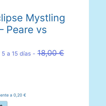
lipse Mystling
 Peare vs
El
18,00
€
 5 a 15 días -
precio
o
original
l
era:
lente a
0,20
€
18,00 €.
to