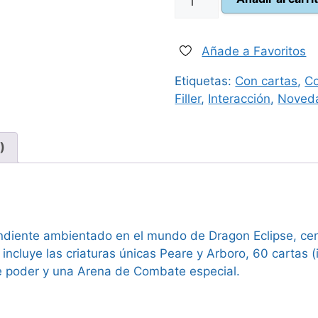
15,95
Eclipse
Mystling
Academy
Añade a Favoritos
–
Etiquetas:
Con cartas
,
Co
Peare
Filler
,
Interacción
,
Noved
vs
Arboro
cantidad
)
diente ambientado en el mundo de Dragon Eclipse, cen
, incluye las criaturas únicas Peare y Arboro, 60 carta
de poder y una Arena de Combate especial.