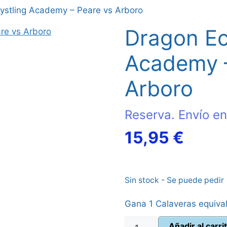
ystling Academy – Peare vs Arboro
Dragon Ec
Academy –
Arboro
Reserva. Envío en
El
15,95
€
preci
Sin stock - Se puede pedir
actua
Gana 1 Calaveras equiva
es:
Dragon
Añadir al carri