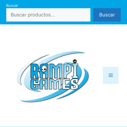
Saltar
Buscar
al
Buscar
contenido
Menú