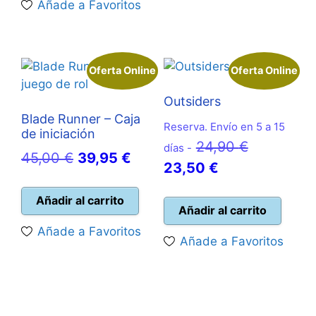
Añade a Favoritos
24,95 €.
Oferta Online
Oferta Online
Outsiders
Blade Runner – Caja
Reserva. Envío en 5 a 15
de iniciación
El
24,90
€
días -
El
El
45,00
€
39,95
€
El
precio
23,50
€
precio
precio
precio
original
original
actual
Añadir al carrito
actual
era:
Añadir al carrito
era:
es:
es:
24,90 €.
Añade a Favoritos
45,00 €.
39,95 €.
Añade a Favoritos
23,50 €.