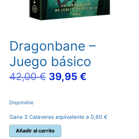
Dragonbane –
Juego básico
El
El
42,00
€
39,95
€
precio
precio
Disponible
original
actual
Gana 3 Calaveras equivalente a
0,60
€
era:
es:
Dragonbane
Añadir al carrito
42,00 €.
39,95 €.
-