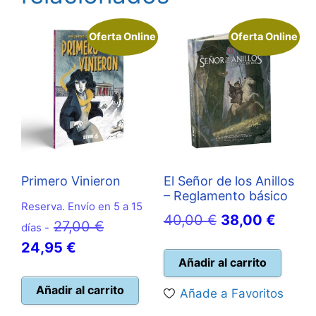
Oferta Online
Oferta Online
Primero Vinieron
El Señor de los Anillos
– Reglamento básico
Reserva. Envío en 5 a 15
El
El
40,00
€
38,00
€
El
27,00
€
días -
precio
preci
El
precio
24,95
€
original
actual
Añadir al carrito
precio
original
era:
es:
actual
era:
Añadir al carrito
Añade a Favoritos
40,00 €.
38,00
es:
27,00 €.