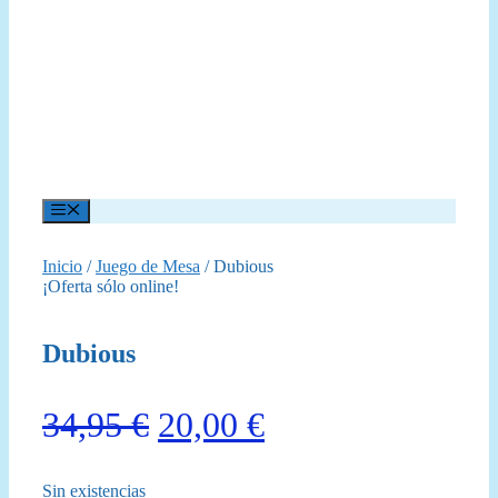
Menú
Inicio
/
Juego de Mesa
/ Dubious
¡Oferta sólo online!
Dubious
El
El
34,95
€
20,00
€
precio
precio
Sin existencias