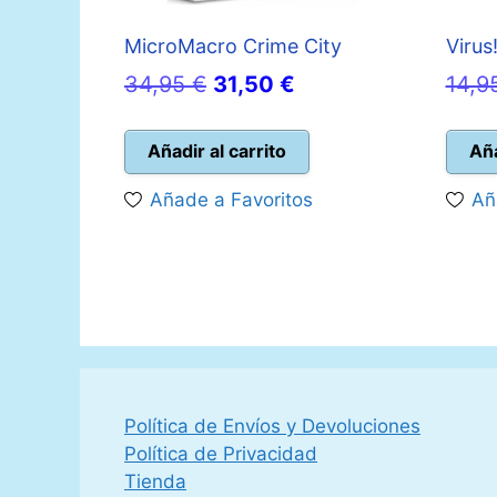
MicroMacro Crime City
Virus
El
El
34,95
€
31,50
€
14,9
precio
precio
original
actual
Añadir al carrito
Aña
era:
es:
Añade a Favoritos
Añ
34,95 €.
31,50 €.
Política de Envíos y Devoluciones
Política de Privacidad
Tienda