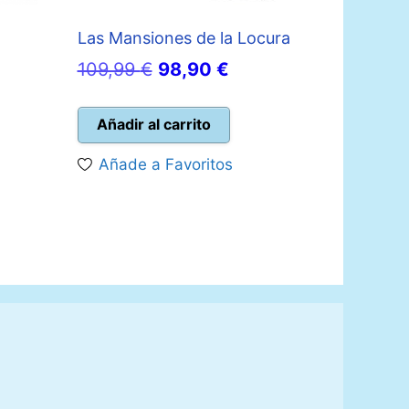
Las Mansiones de la Locura
El
El
109,99
€
98,90
€
o
precio
precio
original
actual
Añadir al carrito
era:
es:
Añade a Favoritos
€.
109,99 €.
98,90 €.