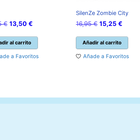
!
SilenZe Zombie City
El
El
El
El
5
€
13,50
€
16,95
€
15,25
€
precio
precio
precio
preci
original
actual
original
actual
dir al carrito
Añadir al carrito
era:
es:
era:
es:
ade a Favoritos
Añade a Favoritos
14,95 €.
13,50 €.
16,95 €.
15,25 