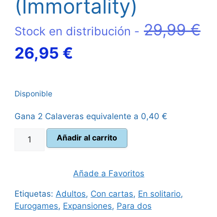
(Immortality)
29,99
€
Stock en distribución -
El
El
26,95
€
precio
precio
Disponible
original
actual
Gana 2 Calaveras equivalente a
0,40
€
era:
es:
Dune
Añadir al carrito
29,99 €.
26,95 €.
Imperium
Inmortalidad
(Immortality)
Añade a Favoritos
cantidad
Etiquetas:
Adultos
,
Con cartas
,
En solitario
,
Eurogames
,
Expansiones
,
Para dos