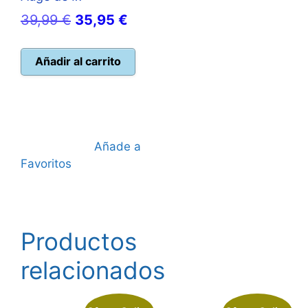
El
El
39,99
€
35,95
€
precio
precio
original
actual
Añadir al carrito
era:
es:
39,99 €.
35,95 €.
Añade a
Favoritos
Productos
relacionados