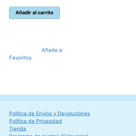
precio
precio
original
actual
Añadir al carrito
era:
es:
109,99 €.
98,90 €.
Añade a
Favoritos
Política de Envíos y Devoluciones
Política de Privacidad
Tienda