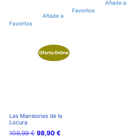
Añade a
Favoritos
Añade a
Favoritos
Oferta Online
Las Mansiones de la
Locura
El
El
109,99
€
98,90
€