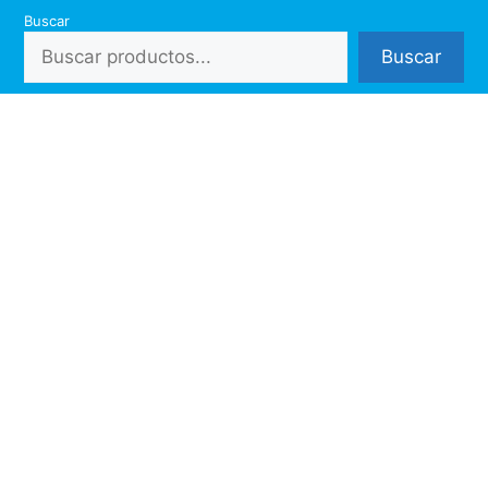
Saltar
Buscar
al
Buscar
contenido