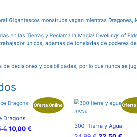
era! Gigantescos monstruos vagan mientras Dragones, 
das en las Tierras y Reclama la Magia! Dwellings of Eld
 trabajador únicos, además de toneladas de poderes de 
a de decisiones y posibilidades, por lo que nunca se ju
dos
Oferta Online
Oferta
e Dragons
300: Tierra y Agua
El
El
5
€
10,00
€
El
El
24,99
€
22,50
€