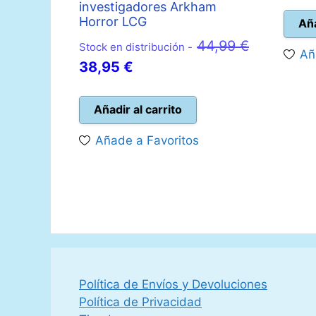
investigadores Arkham
Horror LCG
Aña
44,99
€
Stock en distribución -
Añ
El
El
38,95
€
precio
precio
original
actual
Añadir al carrito
era:
es:
Añade a Favoritos
44,99 €.
38,95 €.
Política de Envíos y Devoluciones
Política de Privacidad