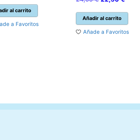
precio
precio
precio
prec
original
actual
dir al carrito
original
actua
Añadir al carrito
era:
es:
ade a Favoritos
era:
es:
19,95 €.
10,00 €.
Añade a Favoritos
24,99 €.
22,5