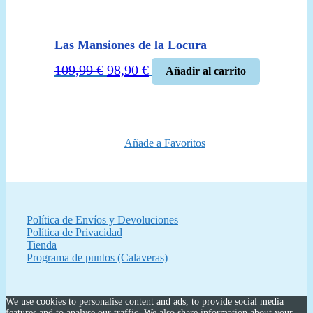
Las Mansiones de la Locura
El
El
109,99
€
98,90
€
Añadir al carrito
precio
precio
original
actual
era:
es:
109,99 €.
98,90 €.
Añade a Favoritos
Política de Envíos y Devoluciones
Política de Privacidad
Tienda
Programa de puntos (Calaveras)
We use cookies to personalise content and ads, to provide social media
features and to analyse our traffic. We also share information about your