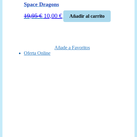
Space Dragons
El
El
19,95
€
10,00
€
Añadir al carrito
precio
precio
original
actual
era:
es:
19,95 €.
10,00 €.
Añade a Favoritos
Oferta Online