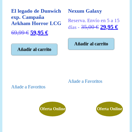
El legado de Dunwich
Nexum Galaxy
exp. Campaña
Reserva. Envío en 5 a 15
Arkham Horror LCG
El
El
35,00
€
29,95
€
días -
El
El
69,99
€
59,95
€
precio
preci
precio
precio
original
actua
Añadir al carrito
original
actual
era:
es:
Añadir al carrito
era:
es:
35,00 €.
29,95
69,99 €.
59,95 €.
Añade a Favoritos
Añade a Favoritos
Oferta Online
Oferta Online