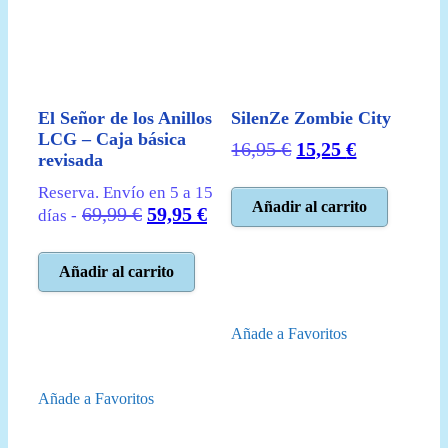
El Señor de los Anillos
SilenZe Zombie City
LCG – Caja básica
El
El
16,95
€
15,25
€
revisada
precio
precio
Reserva. Envío en 5 a 15
original
actual
Añadir al carrito
El
El
69,99
€
59,95
€
días -
era:
es:
precio
precio
16,95 €.
15,25 €.
original
actual
Añadir al carrito
era:
es:
69,99 €.
59,95 €.
Añade a Favoritos
Añade a Favoritos