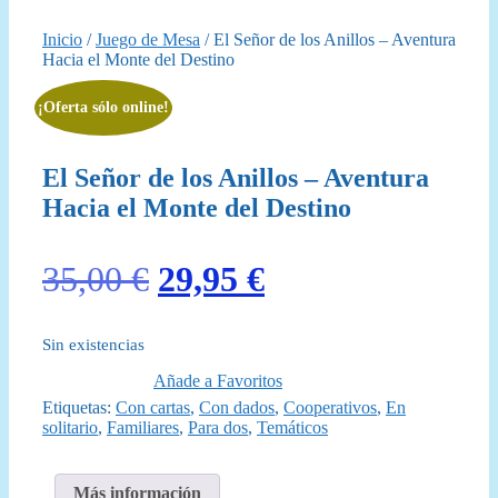
Inicio
/
Juego de Mesa
/ El Señor de los Anillos – Aventura
Hacia el Monte del Destino
¡Oferta sólo online!
El Señor de los Anillos – Aventura
Hacia el Monte del Destino
El
El
35,00
€
29,95
€
precio
precio
Sin existencias
original
actual
Añade a Favoritos
era:
es:
Etiquetas:
Con cartas
,
Con dados
,
Cooperativos
,
En
solitario
,
Familiares
,
Para dos
,
Temáticos
35,00 €.
29,95 €.
Más información