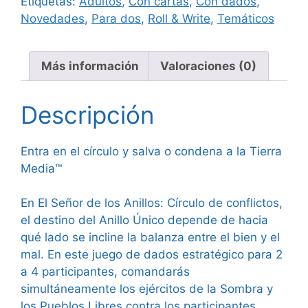
Etiquetas:
Adultos
,
Con cartas
,
Con dados
,
Círculo
Novedades
,
Para dos
,
Roll & Write
,
Temáticos
de
Conflictos
cantidad
Más información
Valoraciones (0)
Descripción
Entra en el círculo y salva o condena a la Tierra
Media™
En El Señor de los Anillos: Círculo de conflictos,
el destino del Anillo Único depende de hacia
qué lado se incline la balanza entre el bien y el
mal. En este juego de dados estratégico para 2
a 4 participantes, comandarás
simultáneamente los ejércitos de la Sombra y
los Pueblos Libres contra los participantes