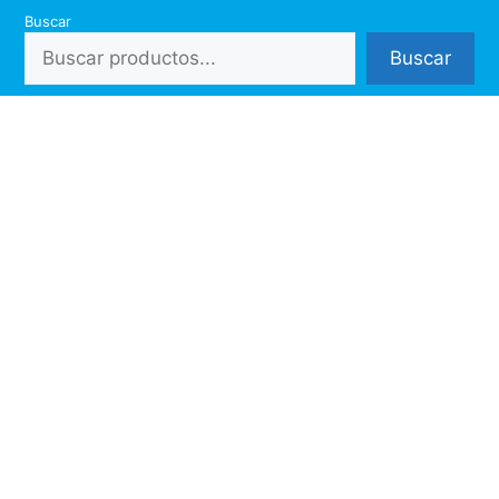
Saltar
Buscar
al
Buscar
contenido