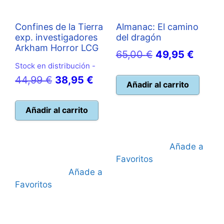
Confines de la Tierra
Almanac: El camino
exp. investigadores
del dragón
Arkham Horror LCG
El
El
65,00
€
49,95
€
Stock en distribución -
precio
precio
El
El
44,99
€
38,95
€
original
actual
Añadir al carrito
precio
precio
era:
es:
original
actual
Añadir al carrito
65,00 €.
49,95 
era:
es:
44,99 €.
38,95 €.
Añade a
Favoritos
Añade a
Favoritos