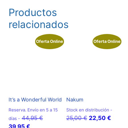
Productos
relacionados
Oferta Online
Oferta Online
It’s a Wonderful World
Nakum
Reserva. Envío en 5 a 15
Stock en distribución -
El
El
El
44,95
€
25,00
€
22,50
€
días -
El
precio
precio
precio
39,95
€