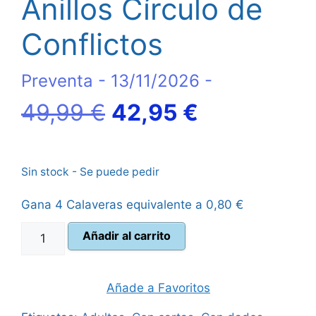
Anillos Círculo de
Conflictos
Preventa - 13/11/2026 -
El
El
49,99
€
42,95
€
precio
precio
Sin stock - Se puede pedir
original
actual
Gana 4 Calaveras equivalente a
0,80
€
era:
es:
El
Añadir al carrito
49,99 €.
42,95 €.
Señor
de
los
Añade a Favoritos
Anillos