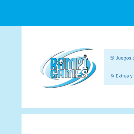
Saltar
al
contenido
🎲 Juegos 
💢 Extras y