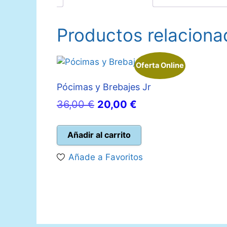
Productos relaciona
Oferta Online
Pócimas y Brebajes Jr
El
El
36,00
€
20,00
€
precio
precio
original
actual
Añadir al carrito
era:
es:
Añade a Favoritos
36,00 €.
20,00 €.