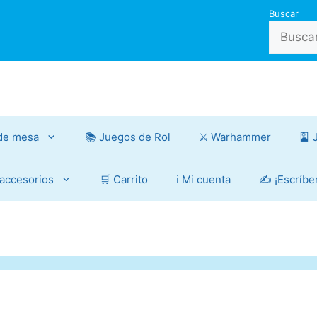
Buscar
de mesa
📚 Juegos de Rol
⚔️ Warhammer
🎴 
 accesorios
🛒 Carrito
ℹ️ Mi cuenta
✍️ ¡Escríbe