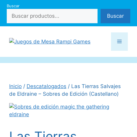
Saltar
Buscar
al
Buscar
contenido
Menú
Inicio
/
Descatalogados
/ Las Tierras Salvajes
de Eldraine – Sobres de Edición (Castellano)
Las Tierras