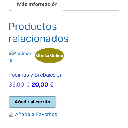
Más información
Productos
relacionados
Oferta Online
Pócimas y Brebajes Jr
El
El
36,00
€
20,00
€
precio
precio
original
actual
Añadir al carrito
era:
es:
Añade a Favoritos
36,00 €.
20,00 €.