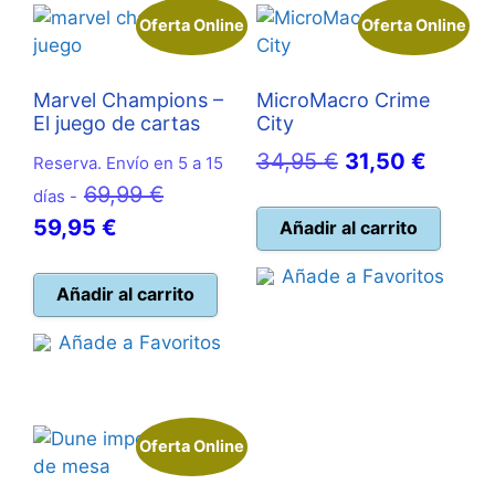
Oferta Online
Oferta Online
Marvel Champions –
MicroMacro Crime
El juego de cartas
City
El
El
34,95
€
31,50
€
Reserva. Envío en 5 a 15
El
precio
precio
69,99
€
días -
El
precio
original
actual
59,95
€
Añadir al carrito
precio
original
era:
es:
Añade a Favoritos
actual
era:
34,95 €.
31,50 
Añadir al carrito
es:
69,99 €.
Añade a Favoritos
59,95 €.
Oferta Online