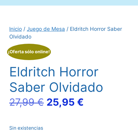
Inicio
/
Juego de Mesa
/ Eldritch Horror Saber
Olvidado
¡Oferta sólo online!
Eldritch Horror
Saber Olvidado
El
El
27,99
€
25,95
€
precio
precio
Sin existencias
original
actual