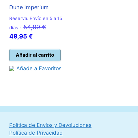
Dune Imperium
Reserva. Envío en 5 a 15
El
54,99
€
días -
El
precio
49,95
€
precio
original
actual
era:
Añadir al carrito
es:
54,99 €.
Añade a Favoritos
49,95 €.
Política de Envíos y Devoluciones
Política de Privacidad