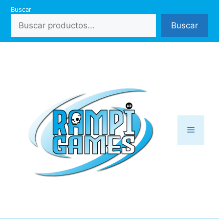
Saltar
Buscar
al
Buscar
contenido
Menú