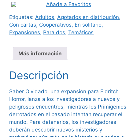
Añade a Favoritos
era:
es:
Etiquetas:
Adultos
,
Agotados en distribución
,
27,99 €.
25,95 €.
Con cartas
,
Cooperativos
,
En solitario
,
Expansiones
,
Para dos
,
Temáticos
Más información
Descripción
Saber Olvidado, una expansión para Eldritch
Horror, lanza a los investigadores a nuevos y
peligrosos encuentros, mientras los Primigenios
derrotados en el pasado intentan recuperar el
mundo. Para detenerlos, los investigadores
deberán descubrir nuevos misterios y