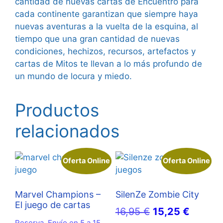
cantidad de nuevas cartas de Encuentro para
cada continente garantizan que siempre haya
nuevas aventuras a la vuelta de la esquina, al
tiempo que una gran cantidad de nuevas
condiciones, hechizos, recursos, artefactos y
cartas de Mitos te llevan a lo más profundo de
un mundo de locura y miedo.
Productos
relacionados
Oferta Online
Oferta Online
Marvel Champions –
SilenZe Zombie City
El juego de cartas
El
El
16,95
€
15,25
€
Reserva. Envío en 5 a 15