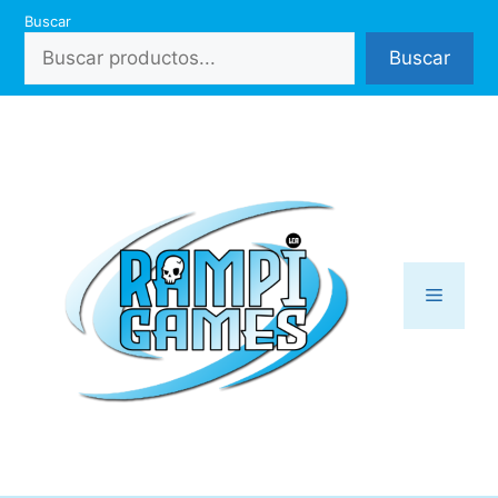
Saltar
Buscar
al
Buscar
contenido
Menú