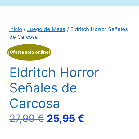
Inicio
/
Juego de Mesa
/ Eldritch Horror Señales
de Carcosa
¡Oferta sólo online!
Eldritch Horror
Señales de
Carcosa
El
El
27,99
€
25,95
€
precio
precio