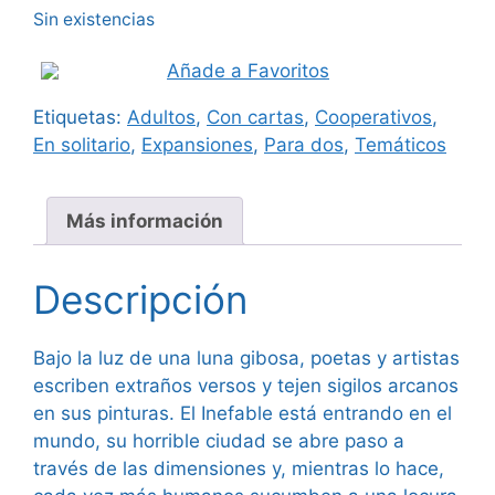
Sin existencias
original
actual
Añade a Favoritos
era:
es:
Etiquetas:
Adultos
,
Con cartas
,
Cooperativos
,
27,99 €.
25,95 €.
En solitario
,
Expansiones
,
Para dos
,
Temáticos
Más información
Descripción
Bajo la luz de una luna gibosa, poetas y artistas
escriben extraños versos y tejen sigilos arcanos
en sus pinturas. El Inefable está entrando en el
mundo, su horrible ciudad se abre paso a
través de las dimensiones y, mientras lo hace,