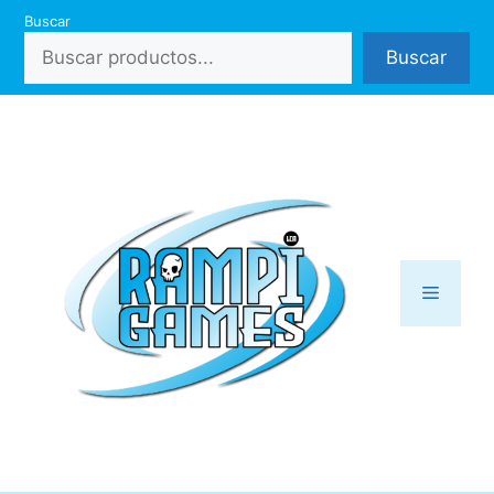
Saltar
Buscar
al
Buscar
contenido
Menú