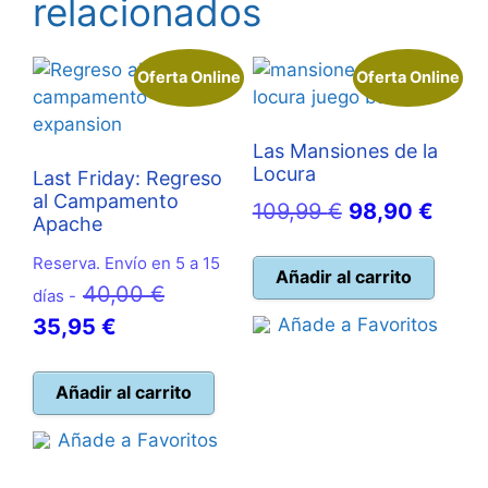
relacionados
Oferta Online
Oferta Online
Las Mansiones de la
Locura
Last Friday: Regreso
al Campamento
El
El
109,99
€
98,90
€
Apache
precio
preci
Reserva. Envío en 5 a 15
original
actua
Añadir al carrito
El
40,00
€
días -
era:
es:
El
precio
35,95
€
Añade a Favoritos
109,99 €.
98,90
precio
original
actual
era:
Añadir al carrito
es:
40,00 €.
Añade a Favoritos
35,95 €.