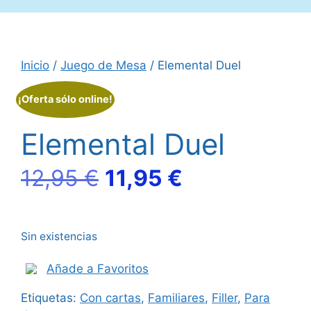
Inicio
/
Juego de Mesa
/ Elemental Duel
¡Oferta sólo online!
Elemental Duel
El
El
12,95
€
11,95
€
precio
precio
Sin existencias
original
actual
Añade a Favoritos
era:
es:
Etiquetas:
Con cartas
,
Familiares
,
Filler
,
Para
12,95 €.
11,95 €.