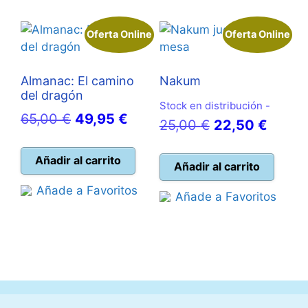
Oferta Online
Oferta Online
Almanac: El camino
Nakum
del dragón
Stock en distribución -
El
El
65,00
€
49,95
€
El
El
25,00
€
22,50
€
precio
precio
precio
precio
original
actual
Añadir al carrito
original
actual
Añadir al carrito
era:
es:
era:
es:
Añade a Favoritos
Añade a Favoritos
65,00 €.
49,95 €.
25,00 €.
22,50 