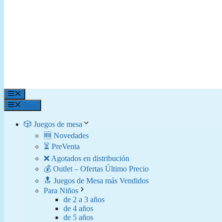
Menú
Menú
🎲 Juegos de mesa
🆕 Novedades
⏳ PreVenta
❌ Agotados en distribución
💰 Outlet – Ofertas Último Precio
🔝 Juegos de Mesa más Vendidos
Para Niños
de 2 a 3 años
de 4 años
de 5 años