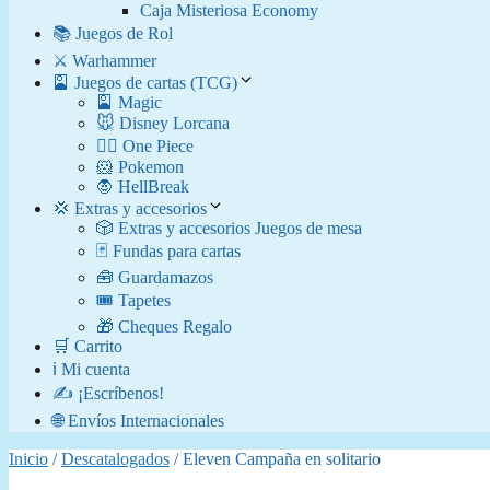
Caja Misteriosa Economy
📚 Juegos de Rol
⚔️ Warhammer
🎴 Juegos de cartas (TCG)
🎴 Magic
🐭 Disney Lorcana
🏴‍☠️ One Piece
🐹 Pokemon
🧛​ HellBreak
💢 Extras y accesorios
🎲 Extras y accesorios Juegos de mesa
🃏 Fundas para cartas
🧰 Guardamazos
🎟️ Tapetes
🎁 Cheques Regalo
🛒 Carrito
ℹ️ Mi cuenta
✍️ ¡Escríbenos!
🌐 Envíos Internacionales
Inicio
/
Descatalogados
/ Eleven Campaña en solitario