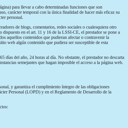
página) para llevar a cabo determinadas funciones que son
aso, carácter temporal con la única finalidad de hacer más eficaz su
cter personal.
eradores de blogs, comentarios, redes sociales o cualesquiera otro
 dispuesto en el art. 11 y 16 de la LSSI-CE, el prestador se pone a
odos aquellos contenidos que pudieran afectar o contravenir la
 sitio web algún contenido que pudiera ser susceptible de esta
5 días del año, 24 horas al día. No obstante, el prestador no descarta
cunstancias semejantes que hagan imposible el acceso a la página web.
nal, y garantiza el cumplimiento íntegro de las obligaciones
rácter Personal (LOPD) y en el Reglamento de Desarrollo de la
ctos: