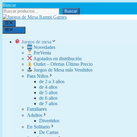
Saltar
Buscar
al
Buscar
contenido
Menú
Menú
Juegos de mesa
Novedades
PreVenta
Agotados en distribución
Outlet – Ofertas Último Precio
Juegos de Mesa más Vendidos
Para Niños
de 2 a 3 años
de 4 años
de 5 años
de 6 años
de 7 años
Familiares
Adultos
Divertidos
En Solitario
De Cartas