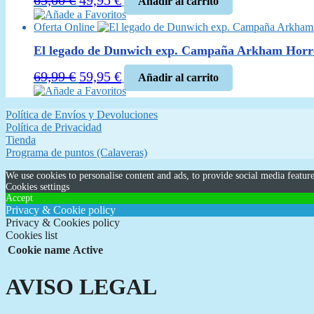
Añadir al carrito
precio
precio
Añade a Favoritos
Oferta Online
original
actual
era:
es:
El legado de Dunwich exp. Campaña Arkham Hor
65,00 €.
49,95 €.
El
El
69,99
€
59,95
€
Añadir al carrito
precio
precio
Añade a Favoritos
original
actual
Política de Envíos y Devoluciones
era:
es:
Política de Privacidad
69,99 €.
59,95 €.
Tienda
Programa de puntos (Calaveras)
We use cookies to personalise content and ads, to provide social media feature
Cookies settings
Accept
Privacy & Cookie policy
Privacy & Cookies policy
Cookies list
Cookie name
Active
AVISO LEGAL