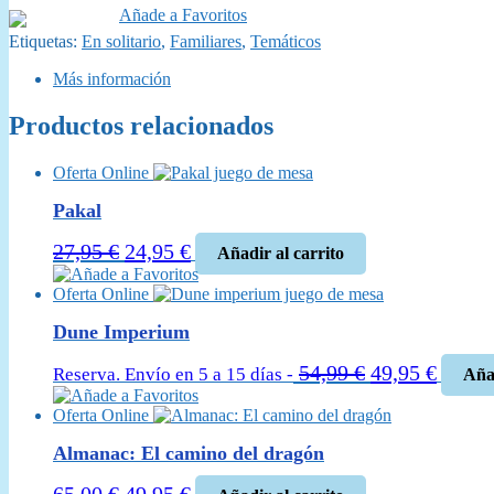
Añade a Favoritos
Etiquetas:
En solitario
,
Familiares
,
Temáticos
Más información
Productos relacionados
Oferta Online
Pakal
El
El
27,95
€
24,95
€
Añadir al carrito
precio
precio
Añade a Favoritos
Oferta Online
original
actual
era:
es:
Dune Imperium
27,95 €.
24,95 €.
El
El
54,99
€
49,95
€
Reserva. Envío en 5 a 15 días -
Añad
precio
precio
Añade a Favoritos
Oferta Online
original
actual
era:
es:
Almanac: El camino del dragón
54,99 €.
49,95 
El
El
65,00
€
49,95
€