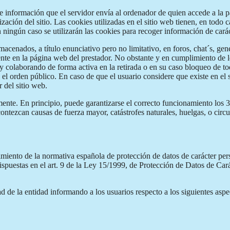
de información que el servidor envía al ordenador de quien accede a la 
ación del sitio. Las cookies utilizadas en el sitio web tienen, en todo c
n ningún caso se utilizarán las cookies para recoger información de cará
acenados, a título enunciativo pero no limitativo, en foros, chat´s, gen
te en la página web del prestador. No obstante y en cumplimiento de lo
 y colaborando de forma activa en la retirada o en su caso bloqueo de t
y el orden público. En caso de que el usuario considere que existe en el
r del sitio web.
nte. En principio, puede garantizarse el correcto funcionamiento los 36
contezcan causas de fuerza mayor, catástrofes naturales, huelgas, o cir
ento de la normativa española de protección de datos de carácter perso
ispuestas en el art. 9 de la Ley 15/1999, de Protección de Datos de Ca
ad de la entidad informando a los usuarios respecto a los siguientes aspe