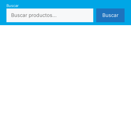
Saltar
Buscar
al
Buscar
contenido