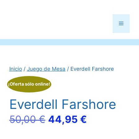
Menú
Inicio
/
Juego de Mesa
/ Everdell Farshore
¡Oferta sólo online!
Everdell Farshore
El
El
50,00
€
44,95
€
precio
precio