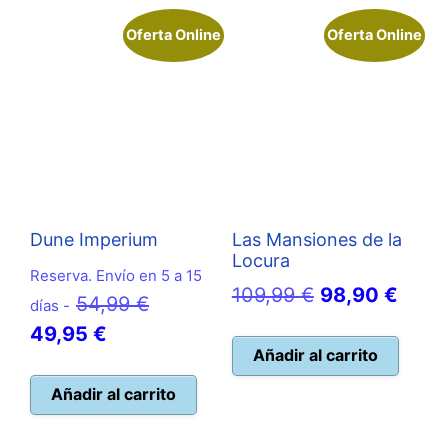
Oferta Online
Oferta Online
Dune Imperium
Las Mansiones de la
Locura
Reserva. Envío en 5 a 15
El
El
109,99
€
98,90
€
El
54,99
€
días -
precio
preci
El
precio
49,95
€
original
actua
Añadir al carrito
precio
original
era:
es:
actual
era:
Añadir al carrito
109,99 €.
98,90
es:
54,99 €.