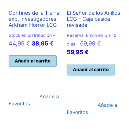
Confines de la Tierra
El Señor de los Anillos
exp. investigadores
LCG – Caja básica
Arkham Horror LCG
revisada
Stock en distribución -
Reserva. Envío en 5 a 15
El
El
El
44,99
€
38,95
€
69,99
€
días -
precio
precio
El
precio
59,95
€
original
actual
precio
original
Añadir al carrito
era:
es:
actual
era:
Añadir al carrito
44,99 €.
38,95 €.
es:
69,99 €.
59,95 €.
Añade a
Favoritos
Añade a
Favoritos