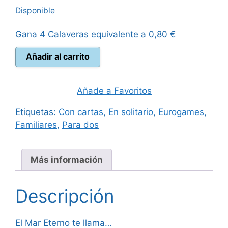
Disponible
original
actual
Gana 4 Calaveras equivalente a
0,80
€
era:
es:
Everdell
Añadir al carrito
50,00 €.
44,95 €.
Farshore
cantidad
Añade a Favoritos
Etiquetas:
Con cartas
,
En solitario
,
Eurogames
,
Familiares
,
Para dos
Más información
Descripción
El Mar Eterno te llama…