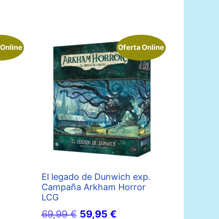
 Online
Oferta Online
io
l
0 €.
El legado de Dunwich exp.
Campaña Arkham Horror
LCG
El
El
69,99
€
59,95
€