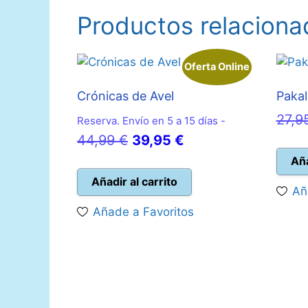
Productos relaciona
Oferta Online
Crónicas de Avel
Pakal
27,9
Reserva. Envío en 5 a 15 días -
El
El
44,99
€
39,95
€
precio
precio
Aña
original
actual
Añadir al carrito
Añ
era:
es:
Añade a Favoritos
44,99 €.
39,95 €.