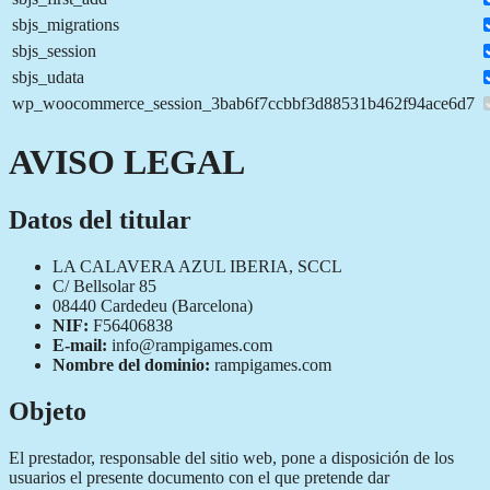
sbjs_migrations
sbjs_session
sbjs_udata
wp_woocommerce_session_3bab6f7ccbbf3d88531b462f94ace6d7
AVISO LEGAL
Datos del titular
LA CALAVERA AZUL IBERIA, SCCL
C/ Bellsolar 85
08440 Cardedeu (Barcelona)
NIF:
F56406838
E-mail:
info@rampigames.com
Nombre del dominio:
rampigames.com
Objeto
El prestador, responsable del sitio web, pone a disposición de los
usuarios el presente documento con el que pretende dar