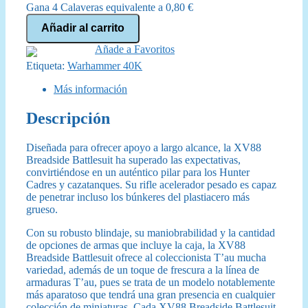
Gana 4 Calaveras equivalente a
0,80
€
Imperio
Añadir al carrito
T'AU:
Exoarmadura
Añade a Favoritos
Apocalipsis
Etiqueta:
Warhammer 40K
(56-
15)
Más información
cantidad
Descripción
Diseñada para ofrecer apoyo a largo alcance, la XV88
Breadside Battlesuit ha superado las expectativas,
convirtiéndose en un auténtico pilar para los Hunter
Cadres y cazatanques. Su rifle acelerador pesado es capaz
de penetrar incluso los búnkeres del plastiacero más
grueso.
Con su robusto blindaje, su maniobrabilidad y la cantidad
de opciones de armas que incluye la caja, la XV88
Breadside Battlesuit ofrece al coleccionista T’au mucha
variedad, además de un toque de frescura a la línea de
armaduras T’au, pues se trata de un modelo notablemente
más aparatoso que tendrá una gran presencia en cualquier
colección de miniaturas. Cada XV88 Breadside Battlesuit