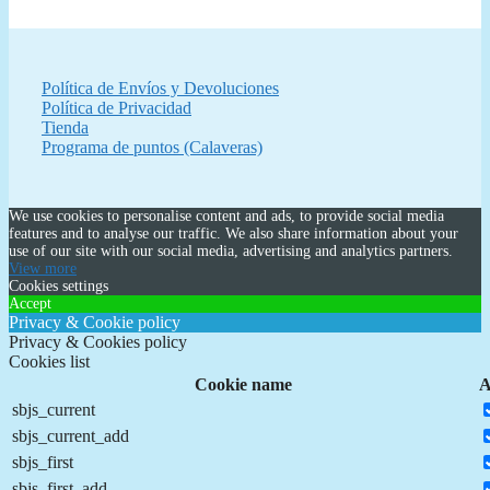
Política de Envíos y Devoluciones
Política de Privacidad
Tienda
Programa de puntos (Calaveras)
We use cookies to personalise content and ads, to provide social media
features and to analyse our traffic. We also share information about your
use of our site with our social media, advertising and analytics partners.
View more
Cookies settings
Accept
Privacy & Cookie policy
Privacy & Cookies policy
Cookies list
Cookie name
A
sbjs_current
sbjs_current_add
sbjs_first
sbjs_first_add