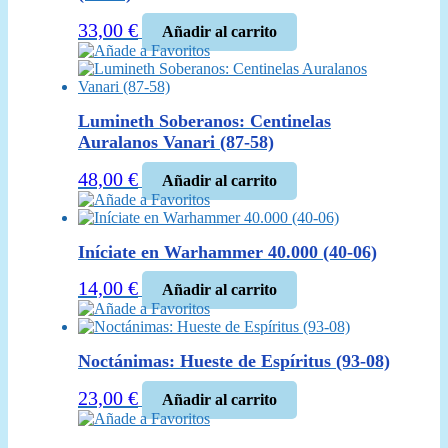
33,00
€
Añadir al carrito
Añade a Favoritos
Lumineth Soberanos: Centinelas
Auralanos Vanari (87-58)
48,00
€
Añadir al carrito
Añade a Favoritos
Iníciate en Warhammer 40.000 (40-06)
14,00
€
Añadir al carrito
Añade a Favoritos
Noctánimas: Hueste de Espíritus (93-08)
23,00
€
Añadir al carrito
Añade a Favoritos