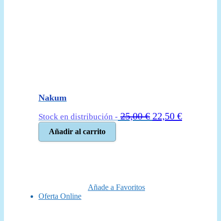
Nakum
El
El
25,00
€
22,50
€
Stock en distribución -
precio
precio
Añadir al carrito
original
actual
era:
es:
25,00 €.
22,50 €.
Añade a Favoritos
Oferta Online