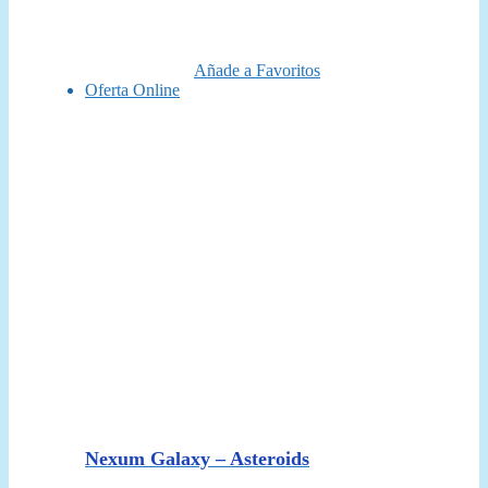
era:
es:
34,95 €.
31,50 €.
Añade a Favoritos
Oferta Online
Nexum Galaxy – Asteroids