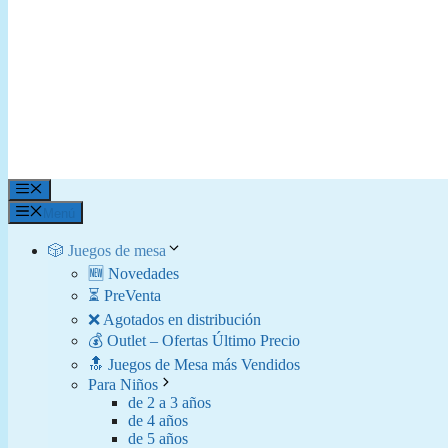
Menú
Menú
🎲 Juegos de mesa
🆕 Novedades
⏳ PreVenta
❌ Agotados en distribución
💰 Outlet – Ofertas Último Precio
🔝 Juegos de Mesa más Vendidos
Para Niños
de 2 a 3 años
de 4 años
de 5 años