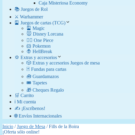
Caja Misteriosa Economy
📚 Juegos de Rol
⚔️ Warhammer
🎴 Juegos de cartas (TCG)
🎴 Magic
🐭 Disney Lorcana
🏴‍☠️ One Piece
🐹 Pokemon
🧛​ HellBreak
💢 Extras y accesorios
🎲 Extras y accesorios Juegos de mesa
🃏 Fundas para cartas
🧰 Guardamazos
🎟️ Tapetes
🎁 Cheques Regalo
🛒 Carrito
ℹ️ Mi cuenta
✍️ ¡Escríbenos!
🌐 Envíos Internacionales
Inicio
/
Juego de Mesa
/ Fills de la Boira
¡Oferta sólo online!