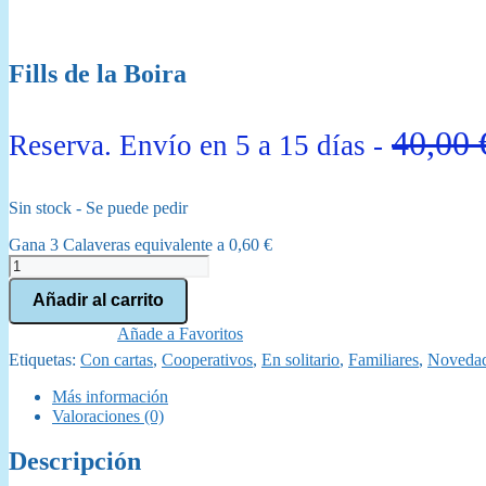
Fills de la Boira
40,00
Reserva. Envío en 5 a 15 días -
Sin stock - Se puede pedir
Gana 3 Calaveras equivalente a
0,60
€
Fills
de
Añadir al carrito
la
Boira
Añade a Favoritos
cantidad
Etiquetas:
Con cartas
,
Cooperativos
,
En solitario
,
Familiares
,
Noveda
Más información
Valoraciones (0)
Descripción