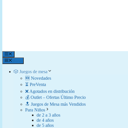
Menú
Menú
🎲 Juegos de mesa
🆕 Novedades
⏳ PreVenta
❌ Agotados en distribución
💰 Outlet – Ofertas Último Precio
🔝 Juegos de Mesa más Vendidos
Para Niños
de 2 a 3 años
de 4 años
de 5 años