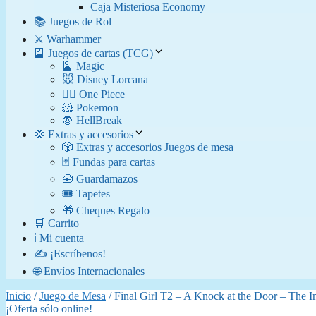
Caja Misteriosa Economy
📚 Juegos de Rol
⚔️ Warhammer
🎴 Juegos de cartas (TCG)
🎴 Magic
🐭 Disney Lorcana
🏴‍☠️ One Piece
🐹 Pokemon
🧛​ HellBreak
💢 Extras y accesorios
🎲 Extras y accesorios Juegos de mesa
🃏 Fundas para cartas
🧰 Guardamazos
🎟️ Tapetes
🎁 Cheques Regalo
🛒 Carrito
ℹ️ Mi cuenta
✍️ ¡Escríbenos!
🌐 Envíos Internacionales
Inicio
/
Juego de Mesa
/ Final Girl T2 – A Knock at the Door – The In
¡Oferta sólo online!