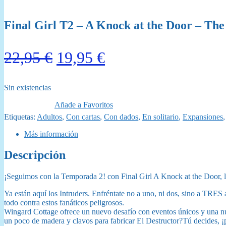
Final Girl T2 – A Knock at the Door – The
El
El
22,95
€
19,95
€
precio
precio
Sin existencias
original
actual
Añade a Favoritos
era:
es:
Etiquetas:
Adultos
,
Con cartas
,
Con dados
,
En solitario
,
Expansiones
22,95 €.
19,95 €.
Más información
Descripción
¡Seguimos con la Temporada 2! con Final Girl A Knock at the Door, la 
Ya están aquí los Intruders. Enfréntate no a uno, ni dos, sino a TRES 
todo contra estos fanáticos peligrosos.
Wingard Cottage ofrece un nuevo desafío con eventos únicos y una nue
un poco de madera y clavos para fabricar El Destructor?Tú decides, ¡