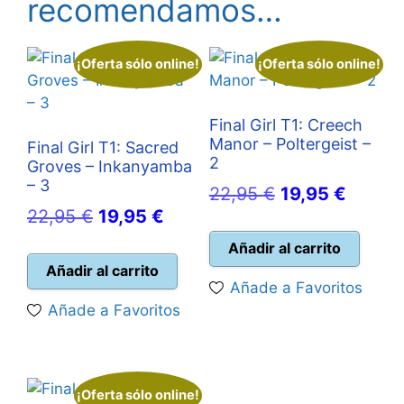
recomendamos…
¡Oferta sólo online!
¡Oferta sólo online!
Final Girl T1: Creech
Manor – Poltergeist –
Final Girl T1: Sacred
2
Groves – Inkanyamba
– 3
El
El
22,95
€
19,95
€
El
El
22,95
€
19,95
€
precio
precio
precio
precio
original
actual
Añadir al carrito
original
actual
Añadir al carrito
era:
es:
Añade a Favoritos
era:
es:
22,95 €.
19,95 
Añade a Favoritos
22,95 €.
19,95 €.
¡Oferta sólo online!