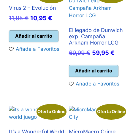
Virus 2 – Evolución
El
El
11,95
€
10,95
€
precio
precio
El legado de Dunwich
original
actual
Añadir al carrito
exp. Campaña
Arkham Horror LCG
era:
es:
Añade a Favoritos
El
El
69,99
€
59,95
€
11,95 €.
10,95 €.
precio
precio
original
actual
Añadir al carrito
era:
es:
Añade a Favoritos
69,99 €.
59,95 
Oferta Online
Oferta Online
It’s a Wonderful World
MicroMacro Crime