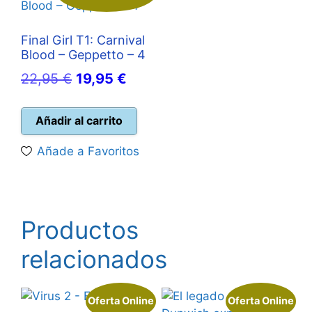
Final Girl T1: Carnival
Blood – Geppetto – 4
El
El
22,95
€
19,95
€
precio
precio
original
actual
Añadir al carrito
era:
es:
Añade a Favoritos
22,95 €.
19,95 €.
Productos
relacionados
Oferta Online
Oferta Online