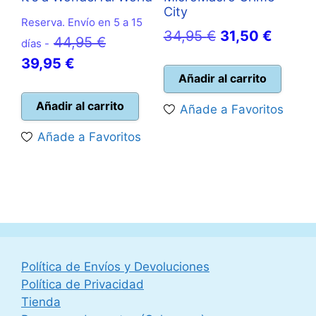
City
Reserva. Envío en 5 a 15
El
El
34,95
€
31,50
€
El
44,95
€
días -
precio
precio
El
precio
39,95
€
original
actual
Añadir al carrito
precio
original
era:
es:
actual
era:
Añadir al carrito
Añade a Favoritos
34,95 €.
31,50 
es:
44,95 €.
Añade a Favoritos
39,95 €.
Política de Envíos y Devoluciones
Política de Privacidad
Tienda