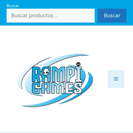
Saltar
Buscar
al
Buscar
contenido
Menú