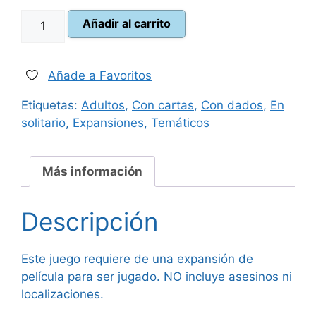
era:
es:
Final
Añadir al carrito
24,95 €.
23,50 €.
Girl
Juego
base
Añade a Favoritos
cantidad
Etiquetas:
Adultos
,
Con cartas
,
Con dados
,
En
solitario
,
Expansiones
,
Temáticos
Más información
Descripción
Este juego requiere de una expansión de
película para ser jugado. NO incluye asesinos ni
localizaciones.