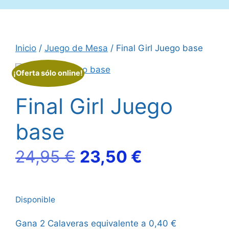
Inicio
/
Juego de Mesa
/ Final Girl Juego base
¡Oferta sólo online!
Final Girl Juego
base
El
El
24,95
€
23,50
€
precio
precio
Disponible
original
actual
Gana 2 Calaveras equivalente a
0,40
€