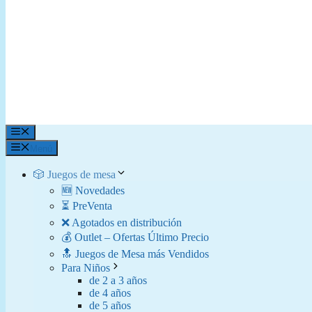
Menú
Menú
🎲 Juegos de mesa
🆕 Novedades
⏳ PreVenta
❌ Agotados en distribución
💰 Outlet – Ofertas Último Precio
🔝 Juegos de Mesa más Vendidos
Para Niños
de 2 a 3 años
de 4 años
de 5 años