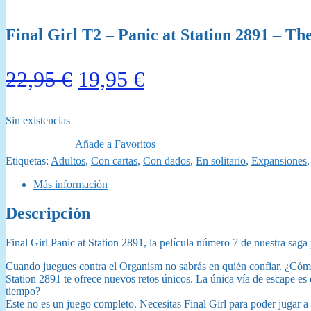
Final Girl T2 – Panic at Station 2891 – T
El
El
22,95
€
19,95
€
precio
precio
Sin existencias
original
actual
Añade a Favoritos
era:
es:
Etiquetas:
Adultos
,
Con cartas
,
Con dados
,
En solitario
,
Expansiones
22,95 €.
19,95 €.
Más información
Descripción
Final Girl Panic at Station 2891, la película número 7 de nuestra saga p
Cuando juegues contra el Organism no sabrás en quién confiar. ¿Cómo 
Station 2891 te ofrece nuevos retos únicos. La única vía de escape es el
tiempo?
Este no es un juego completo. Necesitas Final Girl para poder jugar a 