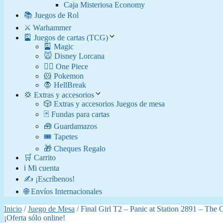
Caja Misteriosa Economy
📚 Juegos de Rol
⚔️ Warhammer
🎴 Juegos de cartas (TCG)
🎴 Magic
🐭 Disney Lorcana
🏴‍☠️ One Piece
🐹 Pokemon
🧛​ HellBreak
💢 Extras y accesorios
🎲 Extras y accesorios Juegos de mesa
🃏 Fundas para cartas
🧰 Guardamazos
🎟️ Tapetes
🎁 Cheques Regalo
🛒 Carrito
ℹ️ Mi cuenta
✍️ ¡Escríbenos!
🌐 Envíos Internacionales
Inicio
/
Juego de Mesa
/ Final Girl T2 – Panic at Station 2891 – The
¡Oferta sólo online!