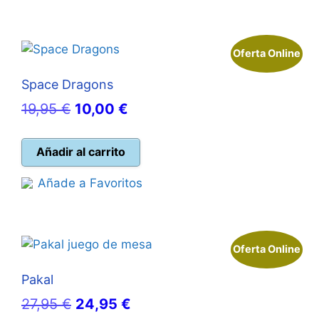
Oferta Online
Space Dragons
El
El
19,95
€
10,00
€
precio
precio
original
actual
Añadir al carrito
era:
es:
Añade a Favoritos
19,95 €.
10,00 €.
Oferta Online
Pakal
El
El
27,95
€
24,95
€