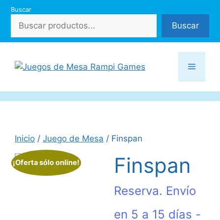
Saltar
Buscar
al
Buscar
contenido
Menú
Inicio
/
Juego de Mesa
/ Finspan
Finspan
¡Oferta sólo online!
Reserva. Envío
en 5 a 15 días -