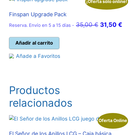
¡Oferta sólo online!
Finspan Upgrade Pack
El
El
35,00
€
31,50
€
Reserva. Envío en 5 a 15 días -
precio
prec
original
actu
Añadir al carrito
era:
es:
Añade a Favoritos
35,00 €.
31,5
Productos
relacionados
Oferta Online
El Señor de los Anillos LCG – Caja básica