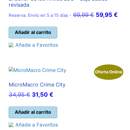
revisada
El
El
69,99
€
59,95
€
Reserva. Envío en 5 a 15 días -
precio
prec
original
actu
Añadir al carrito
era:
es:
Añade a Favoritos
69,99 €.
59,9
Oferta Online
MicroMacro Crime City
El
El
34,95
€
31,50
€
precio
precio
original
actual
Añadir al carrito
era:
es:
Añade a Favoritos
34,95 €.
31,50 €.