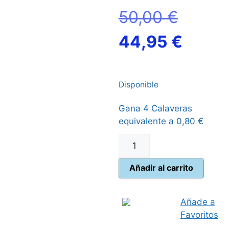
El
50,00
€
precio
El
44,95
€
origina
preci
Disponible
era:
actua
Gana 4 Calaveras
50,00 
es:
equivalente a
0,80
€
44,95
Finspan
cantidad
Añadir al carrito
Añade a
Favoritos