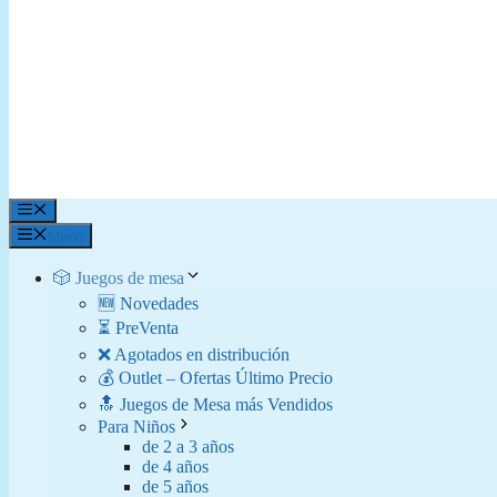
Menú
Menú
🎲 Juegos de mesa
🆕 Novedades
⏳ PreVenta
❌ Agotados en distribución
💰 Outlet – Ofertas Último Precio
🔝 Juegos de Mesa más Vendidos
Para Niños
de 2 a 3 años
de 4 años
de 5 años