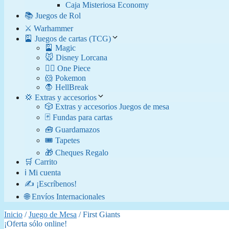
Caja Misteriosa Economy
📚 Juegos de Rol
⚔️ Warhammer
🎴 Juegos de cartas (TCG)
🎴 Magic
🐭 Disney Lorcana
🏴‍☠️ One Piece
🐹 Pokemon
🧛​ HellBreak
💢 Extras y accesorios
🎲 Extras y accesorios Juegos de mesa
🃏 Fundas para cartas
🧰 Guardamazos
🎟️ Tapetes
🎁 Cheques Regalo
🛒 Carrito
ℹ️ Mi cuenta
✍️ ¡Escríbenos!
🌐 Envíos Internacionales
Inicio
/
Juego de Mesa
/ First Giants
¡Oferta sólo online!