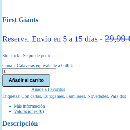
First Giants
29,99
Reserva. Envío en 5 a 15 días -
Sin stock - Se puede pedir
Gana 2 Calaveras equivalente a
0,40
€
First
Giants
Añadir al carrito
cantidad
Añade a Favoritos
Etiquetas:
Con cartas
,
Eurogames
,
Familiares
,
Novedades
,
Para dos
Más información
Valoraciones (0)
Descripción