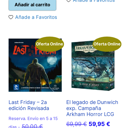
Añade a Favoritos
actual
era:
16,95 €.
15,25 €
Añadir al carrito
es:
44,95 €.
Añade a Favoritos
39,95 €.
Oferta Online
Oferta Online
Last Friday – 2a
El legado de Dunwich
edición Revisada
exp. Campaña
Arkham Horror LCG
Reserva. Envío en 5 a 15
El
El
69,99
€
59,95
€
El
50,00
€
días -