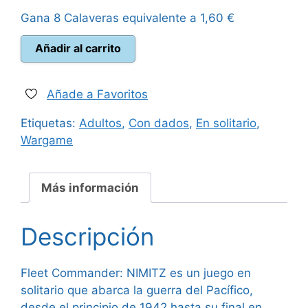
Gana 8 Calaveras equivalente a
1,60
€
era:
es:
Fleet
Añadir al carrito
99,00 €.
84,95 €.
Commander
Nimitz
cantidad
Añade a Favoritos
Etiquetas:
Adultos
,
Con dados
,
En solitario
,
Wargame
Más información
Descripción
Fleet Commander: NIMITZ es un juego en
solitario que abarca la guerra del Pacífico,
desde el principio de 1942 hasta su final en