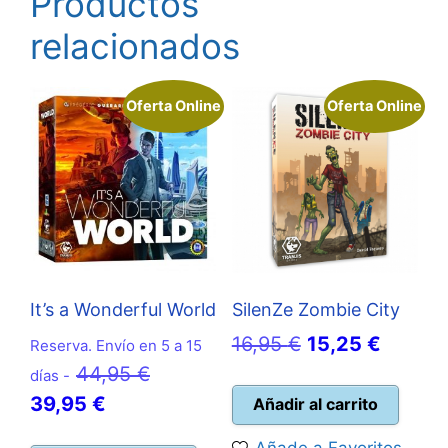
Productos
relacionados
Oferta Online
Oferta Online
It’s a Wonderful World
SilenZe Zombie City
El
El
16,95
€
15,25
€
Reserva. Envío en 5 a 15
El
precio
precio
44,95
€
días -
El
precio
original
actual
39,95
€
Añadir al carrito
precio
original
era:
es: