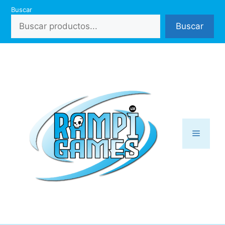
Saltar
Buscar
al
Buscar
contenido
Menú