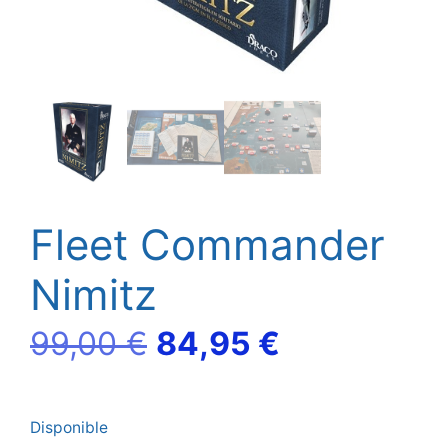
Fleet Commander
Nimitz
El
El
99,00
€
84,95
€
precio
precio
Disponible
original
actual