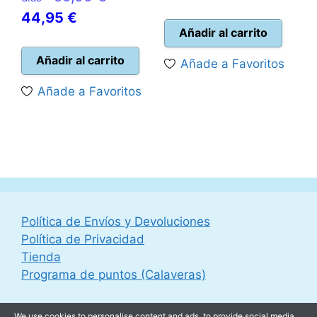
precio
precio
El
precio
44,95
€
original
actual
Añadir al carrito
precio
original
era:
es:
actual
era:
Añadir al carrito
Añade a Favoritos
69,99 €.
59,95 
es:
50,00 €.
Añade a Favoritos
44,95 €.
Política de Envíos y Devoluciones
Política de Privacidad
Tienda
Programa de puntos (Calaveras)
We use cookies to personalise content and ads, to provide social media