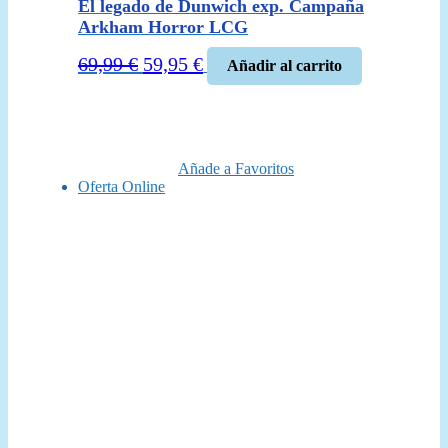
El legado de Dunwich exp. Campaña
Arkham Horror LCG
El
El
69,99
€
59,95
€
Añadir al carrito
precio
precio
original
actual
era:
es:
69,99 €.
59,95 €.
Añade a Favoritos
Oferta Online