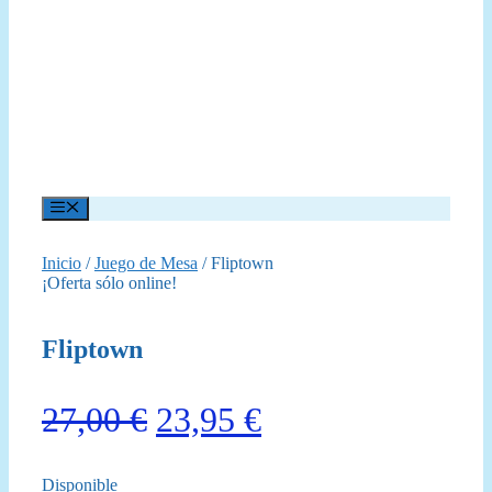
Menú
Inicio
/
Juego de Mesa
/ Fliptown
¡Oferta sólo online!
Fliptown
El
El
27,00
€
23,95
€
precio
precio
Disponible