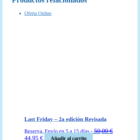
Oferta Online
Last Friday – 2a edición Revisada
50,00
€
Reserva. Envío en 5 a 15 días -
El
El
44,95
€
Añadir al carrito