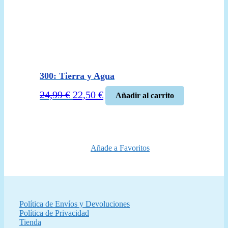
300: Tierra y Agua
El
El
24,99
€
22,50
€
Añadir al carrito
precio
precio
original
actual
era:
es:
24,99 €.
22,50 €.
Añade a Favoritos
Política de Envíos y Devoluciones
Política de Privacidad
Tienda