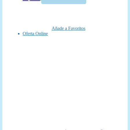
precio
precio
original
actual
era:
es:
50,00 €.
44,95 €.
Añade a Favoritos
Oferta Online