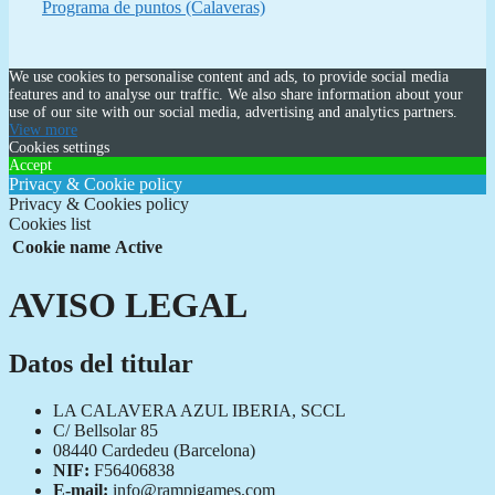
Programa de puntos (Calaveras)
We use cookies to personalise content and ads, to provide social media
features and to analyse our traffic. We also share information about your
use of our site with our social media, advertising and analytics partners.
View more
Cookies settings
Accept
Privacy & Cookie policy
Privacy & Cookies policy
Cookies list
Cookie name
Active
AVISO LEGAL
Datos del titular
LA CALAVERA AZUL IBERIA, SCCL
C/ Bellsolar 85
08440 Cardedeu (Barcelona)
NIF:
F56406838
E-mail:
info@rampigames.com