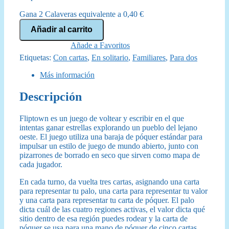
original
actual
Gana 2 Calaveras equivalente a
0,40
€
era:
es:
Fliptown
Añadir al carrito
cantidad
27,00 €.
23,95 €.
Añade a Favoritos
Etiquetas:
Con cartas
,
En solitario
,
Familiares
,
Para dos
Más información
Descripción
Fliptown es un juego de voltear y escribir en el que
intentas ganar estrellas explorando un pueblo del lejano
oeste. El juego utiliza una baraja de póquer estándar para
impulsar un estilo de juego de mundo abierto, junto con
pizarrones de borrado en seco que sirven como mapa de
cada jugador.
En cada turno, da vuelta tres cartas, asignando una carta
para representar tu palo, una carta para representar tu valor
y una carta para representar tu carta de póquer. El palo
dicta cuál de las cuatro regiones activas, el valor dicta qué
sitio dentro de esa región puedes rodear y la carta de
póquer se usa para una mano de póquer de cinco cartas