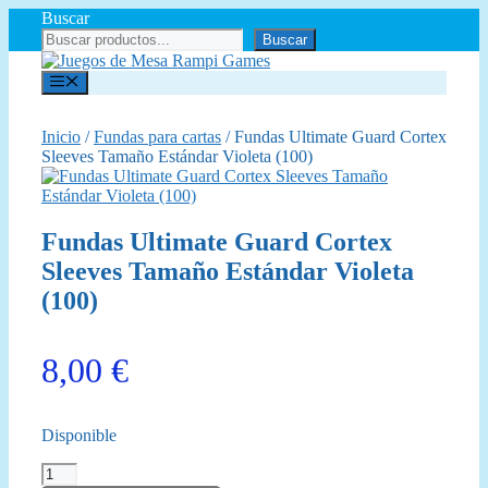
Saltar
Buscar
al
Buscar
contenido
Menú
Inicio
/
Fundas para cartas
/ Fundas Ultimate Guard Cortex
Sleeves Tamaño Estándar Violeta (100)
Fundas Ultimate Guard Cortex
Sleeves Tamaño Estándar Violeta
(100)
8,00
€
Disponible
Fundas