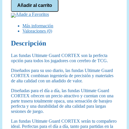
Ultimate
Añadir al carrito
Guard
Cortex
Añade a Favoritos
Sleeves
Tamaño
Más información
Estándar
Valoraciones (0)
Violeta
(100)
Descripción
cantidad
Las fundas Ultimate Guard CORTEX son la perfecta
opción para todos los jugadores con cerebro de TCG.
Diseñados para su uso diario, las fundas Ultimate Guard
CORTEX combinan ingeniería de precisión y materiales
de alta calidad con un añadido de valor.
Diseñadas para el día a día, las fundas Ultimate Guard
CORTEX ofrecen un precio atractivo y cuentan con una
parte trasera totalmente opaca, una sensación de barajeo
perfecta y una durabilidad de alta calidad para largas
sesiones de juego.
Las fundas Ultimate Guard CORTEX serán tu compañero
ideal. Perfectas para el día a día, tanto para partidas en la