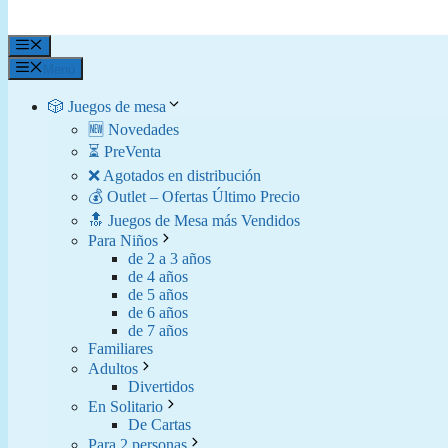
Menú
Menú
🎲 Juegos de mesa
🆕 Novedades
⏳ PreVenta
❌ Agotados en distribución
💰 Outlet – Ofertas Último Precio
🔝 Juegos de Mesa más Vendidos
Para Niños
de 2 a 3 años
de 4 años
de 5 años
de 6 años
de 7 años
Familiares
Adultos
Divertidos
En Solitario
De Cartas
Para 2 personas