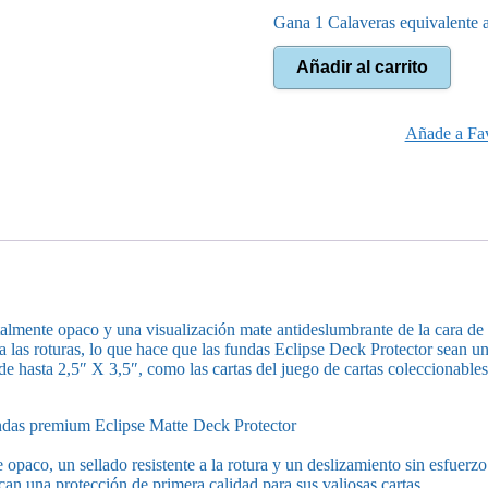
Gana 1 Calaveras equivalente 
Fundas
Añadir al carrito
UltraPro
Eclipse
Rojo
Matte
Añade a Fav
Standard
(100)
cantidad
otalmente opaco y una visualización mate antideslumbrante de la cara de
 a las roturas, lo que hace que las fundas Eclipse Deck Protector sean u
r de hasta 2,5″ X 3,5″, como las cartas del juego de cartas coleccion
fundas premium Eclipse Matte Deck Protector
aco, un sellado resistente a la rotura y un deslizamiento sin esfuerzo 
ican una protección de primera calidad para sus valiosas cartas