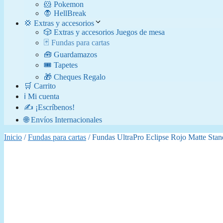
🐹 Pokemon
🧛​ HellBreak
💢 Extras y accesorios
🎲 Extras y accesorios Juegos de mesa
🃏 Fundas para cartas
🧰 Guardamazos
🎟️ Tapetes
🎁 Cheques Regalo
🛒 Carrito
ℹ️ Mi cuenta
✍️ ¡Escríbenos!
🌐 Envíos Internacionales
Inicio
/
Fundas para cartas
/ Fundas UltraPro Eclipse Rojo Matte Stan