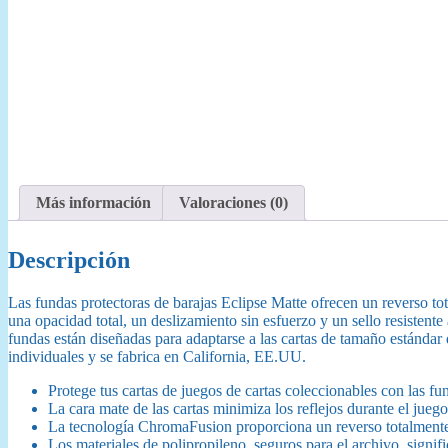
Más información
Valoraciones (0)
Descripción
Las fundas protectoras de barajas Eclipse Matte ofrecen un reverso t
una opacidad total, un deslizamiento sin esfuerzo y un sello resistente
fundas están diseñadas para adaptarse a las cartas de tamaño estánda
individuales y se fabrica en California, EE.UU.
Protege tus cartas de juegos de cartas coleccionables con las 
La cara mate de las cartas minimiza los reflejos durante el juego
La tecnología ChromaFusion proporciona un reverso totalmente op
Los materiales de polipropileno, seguros para el archivo, signif