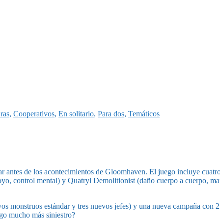
ras
,
Cooperativos
,
En solitario
,
Para dos
,
Temáticos
r antes de los acontecimientos de Gloomhaven. El juego incluye cuatro
yo, control mental) y Quatryl Demolitionist (daño cuerpo a cuerpo, man
evos monstruos estándar y tres nuevos jefes) y una nueva campaña con 25 
algo mucho más siniestro?