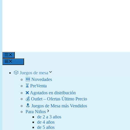
Menú
Menú
🎲 Juegos de mesa
🆕 Novedades
⏳ PreVenta
❌ Agotados en distribución
💰 Outlet – Ofertas Último Precio
🔝 Juegos de Mesa más Vendidos
Para Niños
de 2 a 3 años
de 4 años
de 5 años