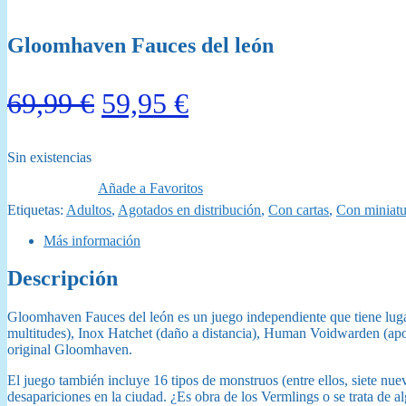
Gloomhaven Fauces del león
El
El
69,99
€
59,95
€
precio
precio
Sin existencias
original
actual
Añade a Favoritos
era:
es:
Etiquetas:
Adultos
,
Agotados en distribución
,
Con cartas
,
Con miniatu
69,99 €.
59,95 €.
Más información
Descripción
Gloomhaven Fauces del león es un juego independiente que tiene luga
multitudes), Inox Hatchet (daño a distancia), Human Voidwarden (apo
original Gloomhaven.
El juego también incluye 16 tipos de monstruos (entre ellos, siete nu
desapariciones en la ciudad. ¿Es obra de los Vermlings o se trata de 