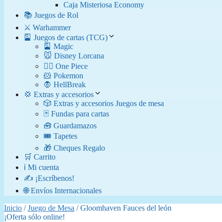
Caja Misteriosa Economy
📚 Juegos de Rol
⚔️ Warhammer
🎴 Juegos de cartas (TCG)
🎴 Magic
🐭 Disney Lorcana
🏴‍☠️ One Piece
🐹 Pokemon
🧛​ HellBreak
💢 Extras y accesorios
🎲 Extras y accesorios Juegos de mesa
🃏 Fundas para cartas
🧰 Guardamazos
🎟️ Tapetes
🎁 Cheques Regalo
🛒 Carrito
ℹ️ Mi cuenta
✍️ ¡Escríbenos!
🌐 Envíos Internacionales
Inicio
/
Juego de Mesa
/ Gloomhaven Fauces del león
¡Oferta sólo online!