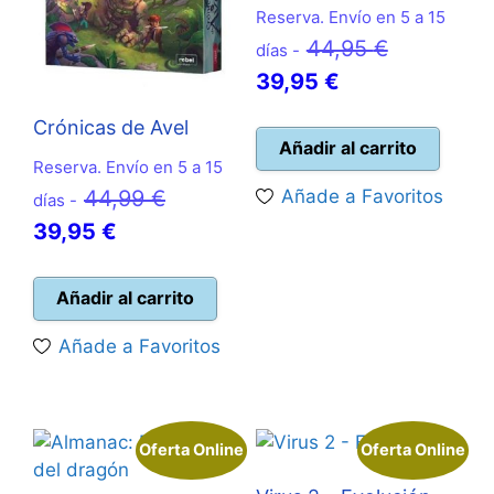
Reserva. Envío en 5 a 15
El
44,95
€
días -
El
precio
39,95
€
precio
original
Crónicas de Avel
actual
era:
Añadir al carrito
Reserva. Envío en 5 a 15
es:
44,95 €.
El
Añade a Favoritos
44,99
€
días -
39,95 €.
El
precio
39,95
€
precio
original
actual
era:
Añadir al carrito
es:
44,99 €.
Añade a Favoritos
39,95 €.
Oferta Online
Oferta Online