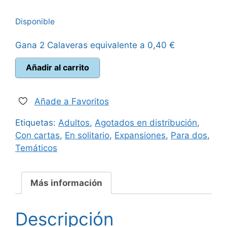
precio
precio
Disponible
original
actual
Gana 2 Calaveras equivalente a
0,40
€
era:
es:
Guerra
Añadir al carrito
30,00 €.
24,95 €.
del
Anillo
El
Añade a Favoritos
Juego
Etiquetas:
Adultos
,
Agotados en distribución
,
de
Con cartas
,
En solitario
,
Expansiones
,
Para dos
,
Cartas
Temáticos
-
Contra
la
Más información
Sombra
cantidad
Descripción