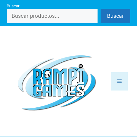
Saltar
Buscar
al
Buscar
contenido
Menú