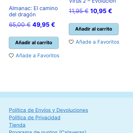
Virus 2 – Evolución
Almanac: El camino
El
El
11,95
€
10,95
€
del dragón
precio
precio
El
El
65,00
€
49,95
€
original
actual
Añadir al carrito
precio
precio
era:
es:
original
actual
Añade a Favoritos
Añadir al carrito
11,95 €.
10,95 €
era:
es:
Añade a Favoritos
65,00 €.
49,95 €.
Política de Envíos y Devoluciones
Política de Privacidad
Tienda
Programa de puntos (Calaveras)