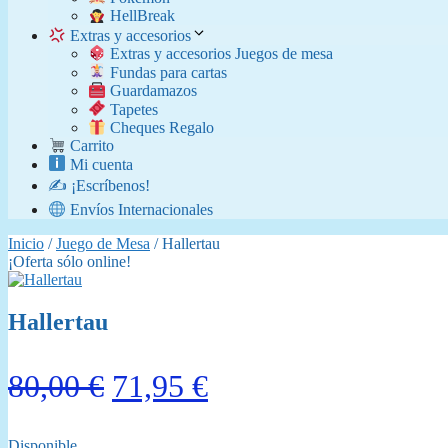
​ HellBreak
Extras y accesorios
Extras y accesorios Juegos de mesa
Fundas para cartas
Guardamazos
Tapetes
Cheques Regalo
Carrito
Mi cuenta
✍️ ¡Escríbenos!
Envíos Internacionales
Inicio
/
Juego de Mesa
/ Hallertau
¡Oferta sólo online!
Hallertau
El
El
80,00
€
71,95
€
precio
precio
Disponible