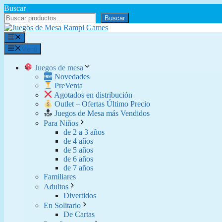
Saltar
Buscar
al
Buscar
contenido
Menú
Menú
Juegos de mesa
Novedades
PreVenta
Agotados en distribución
Outlet – Ofertas Último Precio
Juegos de Mesa más Vendidos
Para Niños
de 2 a 3 años
de 4 años
de 5 años
de 6 años
de 7 años
Familiares
Adultos
Divertidos
En Solitario
De Cartas