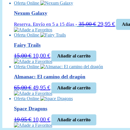
Oferta Online
Nexum Galaxy
El
El
35,00
€
29,95
€
Reserva. Envío en 5 a 15 días -
Añad
precio
precio
Añade a Favoritos
Oferta Online
original
actual
era:
es:
Fairy Trails
35,00 €.
29,95 
El
El
15,00
€
10,00
€
Añadir al carrito
precio
precio
Añade a Favoritos
Oferta Online
original
actual
era:
es:
Almanac: El camino del dragón
15,00 €.
10,00 €.
El
El
65,00
€
49,95
€
Añadir al carrito
precio
precio
Añade a Favoritos
Oferta Online
original
actual
era:
es:
Space Dragons
65,00 €.
49,95 €.
El
El
19,95
€
10,00
€
Añadir al carrito
precio
precio
Añade a Favoritos