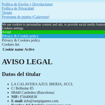
original
actual
Política de Envíos y Devoluciones
era:
es:
Política de Privacidad
19,95 €.
10,00 €.
Tienda
Programa de puntos (Calaveras)
We use cookies to personalise content and ads, to provide social media feature
Cookies settings
Accept
Privacy & Cookie policy
Privacy & Cookies policy
Cookies list
Cookie name
Active
AVISO LEGAL
Datos del titular
LA CALAVERA AZUL IBERIA, SCCL
C/ Bellsolar 85
08440 Cardedeu (Barcelona)
NIF:
F56406838
E-mail:
info@rampigames.com