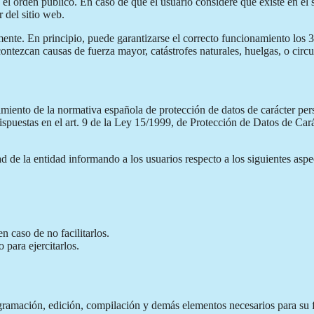
y el orden público. En caso de que el usuario considere que existe en el
r del sitio web.
nte. En principio, puede garantizarse el correcto funcionamiento los 36
contezcan causas de fuerza mayor, catástrofes naturales, huelgas, o cir
ento de la normativa española de protección de datos de carácter perso
ispuestas en el art. 9 de la Ley 15/1999, de Protección de Datos de Ca
ad de la entidad informando a los usuarios respecto a los siguientes aspe
n caso de no facilitarlos.
 para ejercitarlos.
ogramación, edición, compilación y demás elementos necesarios para su f