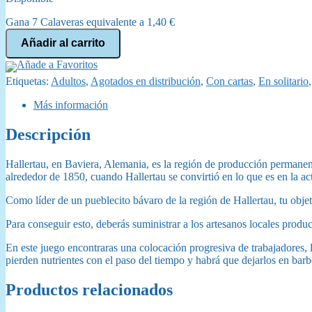
original
actual
Gana 7 Calaveras equivalente a
1,40
€
era:
es:
Hallertau
Añadir al carrito
cantidad
80,00 €.
71,95 €.
Añade a Favoritos
Etiquetas:
Adultos
,
Agotados en distribución
,
Con cartas
,
En solitario
Más información
Descripción
Hallertau, en Baviera, Alemania, es la región de producción permanen
alrededor de 1850, cuando Hallertau se convirtió en lo que es en la ac
Como líder de un pueblecito bávaro de la región de Hallertau, tu objet
Para conseguir esto, deberás suministrar a los artesanos locales product
En este juego encontraras una colocación progresiva de trabajadores, l
pierden nutrientes con el paso del tiempo y habrá que dejarlos en ba
Productos relacionados