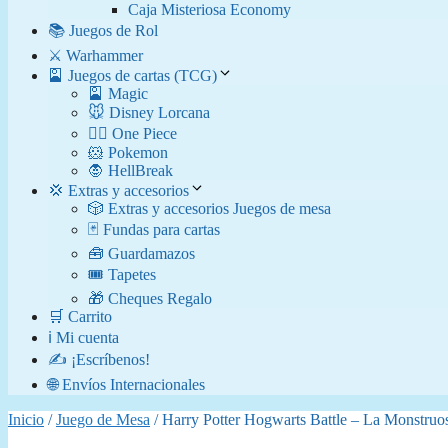
Caja Misteriosa Economy
📚 Juegos de Rol
⚔️ Warhammer
🎴 Juegos de cartas (TCG)
🎴 Magic
🐭 Disney Lorcana
🏴‍☠️ One Piece
🐹 Pokemon
🧛​ HellBreak
💢 Extras y accesorios
🎲 Extras y accesorios Juegos de mesa
🃏 Fundas para cartas
🧰 Guardamazos
🎟️ Tapetes
🎁 Cheques Regalo
🛒 Carrito
ℹ️ Mi cuenta
✍️ ¡Escríbenos!
🌐 Envíos Internacionales
Inicio
/
Juego de Mesa
/ Harry Potter Hogwarts Battle – La Monstruos