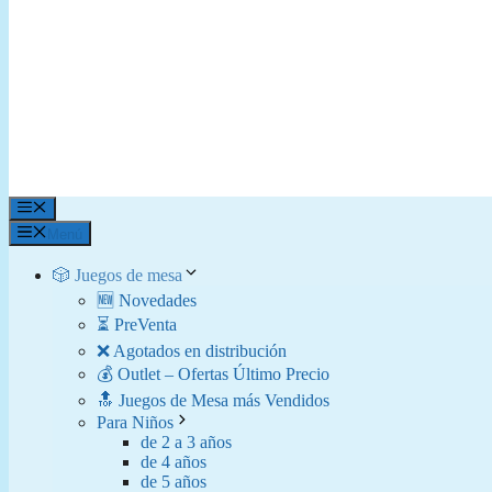
Menú
Menú
🎲 Juegos de mesa
🆕 Novedades
⏳ PreVenta
❌ Agotados en distribución
💰 Outlet – Ofertas Último Precio
🔝 Juegos de Mesa más Vendidos
Para Niños
de 2 a 3 años
de 4 años
de 5 años