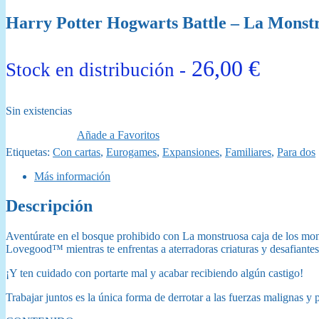
Harry Potter Hogwarts Battle – La Monstr
26,00
€
Stock en distribución -
Sin existencias
Añade a Favoritos
Etiquetas:
Con cartas
,
Eurogames
,
Expansiones
,
Familiares
,
Para dos
Más información
Descripción
Aventúrate en el bosque prohibido con La monstruosa caja de l
Lovegood™ mientras te enfrentas a aterradoras criaturas y desafiantes
¡Y ten cuidado con portarte mal y acabar recibiendo algún castigo!
Trabajar juntos es la única forma de derrotar a las fuerzas malignas y