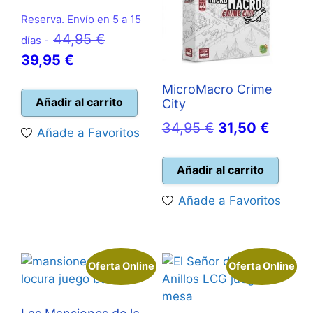
Reserva. Envío en 5 a 15
El
44,95
€
días -
El
precio
39,95
€
precio
original
MicroMacro Crime
actual
era:
Añadir al carrito
City
es:
44,95 €.
El
El
34,95
€
31,50
€
Añade a Favoritos
39,95 €.
precio
precio
original
actual
Añadir al carrito
era:
es:
Añade a Favoritos
34,95 €.
31,50 
Oferta Online
Oferta Online