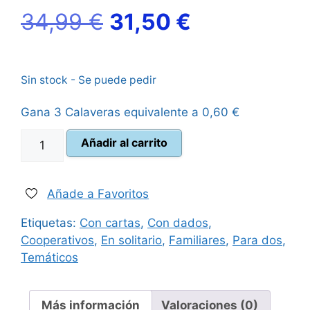
El
El
34,99
€
31,50
€
precio
precio
Sin stock - Se puede pedir
original
actual
Gana 3 Calaveras equivalente a
0,60
€
era:
es:
Harry
Añadir al carrito
34,99 €.
31,50 €.
Potter
Un
año
Añade a Favoritos
en
Etiquetas:
Con cartas
,
Con dados
,
Hogwarts
Cooperativos
,
En solitario
,
Familiares
,
Para dos
,
cantidad
Temáticos
Más información
Valoraciones (0)