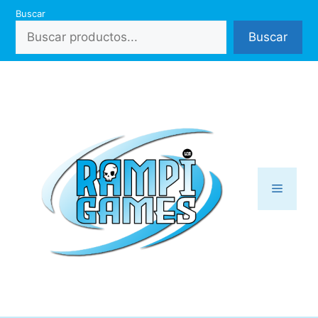
Saltar
Buscar
al
Buscar
contenido
Menú