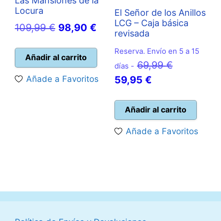
Las Mansiones de la
Locura
El Señor de los Anillos
LCG – Caja básica
El
El
109,99
€
98,90
€
revisada
precio
precio
Reserva. Envío en 5 a 15
original
actual
Añadir al carrito
El
69,99
€
días -
era:
es:
El
precio
Añade a Favoritos
59,95
€
109,99 €.
98,90 €.
precio
original
actual
era:
Añadir al carrito
es:
69,99 €.
Añade a Favoritos
59,95 €.