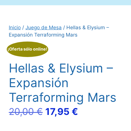
Inicio
/
Juego de Mesa
/ Hellas & Elysium –
Expansión Terraforming Mars
¡Oferta sólo online!
Hellas & Elysium –
Expansión
Terraforming Mars
El
El
20,00
€
17,95
€
precio
precio