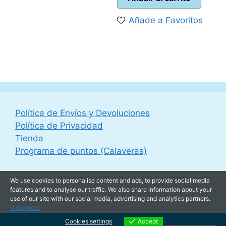
es:
35,00 €.
Añade a Favoritos
29,95 €.
Política de Envíos y Devoluciones
Política de Privacidad
Tienda
Programa de puntos (Calaveras)
We use cookies to personalise content and ads, to provide social media
features and to analyse our traffic. We also share information about your
use of our site with our social media, advertising and analytics partners.
View more
Cookies settings
Accept