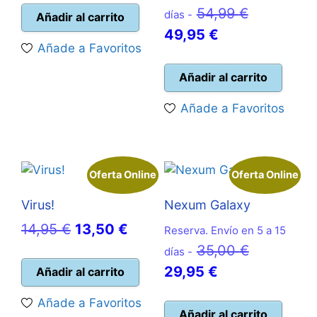
El
54,99
€
original
actual
días -
Añadir al carrito
El
precio
49,95
€
era:
es:
Añade a Favoritos
precio
original
15,00 €.
10,00 €.
actual
era:
Añadir al carrito
es:
54,99 €.
Añade a Favoritos
49,95 €.
Oferta Online
Oferta Online
Virus!
Nexum Galaxy
El
El
14,95
€
13,50
€
Reserva. Envío en 5 a 15
precio
precio
El
35,00
€
días -
original
actual
El
precio
29,95
€
Añadir al carrito
era:
es:
precio
original
Añade a Favoritos
14,95 €.
13,50 €.
actual
era:
Añadir al carrito