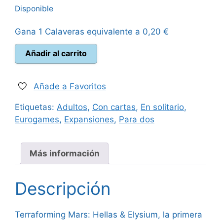
Disponible
original
actual
Gana 1 Calaveras equivalente a
0,20
€
era:
es:
Hellas
Añadir al carrito
20,00 €.
17,95 €.
&
Elysium
-
Añade a Favoritos
Expansión
Etiquetas:
Adultos
,
Con cartas
,
En solitario
,
Terraforming
Eurogames
,
Expansiones
,
Para dos
Mars
cantidad
Más información
Descripción
Terraforming Mars: Hellas & Elysium, la primera