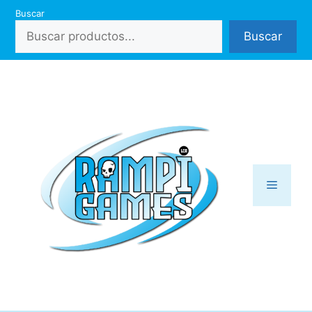
Saltar
Buscar
al
Buscar
contenido
Menú