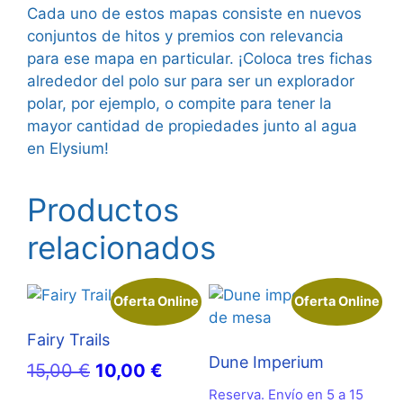
Cada uno de estos mapas consiste en nuevos
conjuntos de hitos y premios con relevancia
para ese mapa en particular. ¡Coloca tres fichas
alrededor del polo sur para ser un explorador
polar, por ejemplo, o compite para tener la
mayor cantidad de propiedades junto al agua
en Elysium!
Productos
relacionados
Oferta Online
Oferta Online
Fairy Trails
Dune Imperium
El
El
15,00
€
10,00
€
precio
precio
Reserva. Envío en 5 a 15