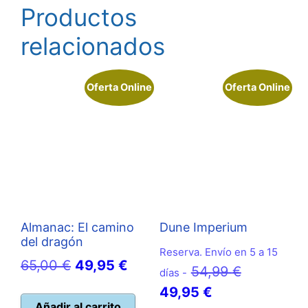
Productos
relacionados
Oferta Online
Oferta Online
Almanac: El camino
Dune Imperium
del dragón
Reserva. Envío en 5 a 15
El
El
65,00
€
49,95
€
El
54,99
€
días -
precio
precio
El
precio
49,95
€
original
actual
Añadir al carrito