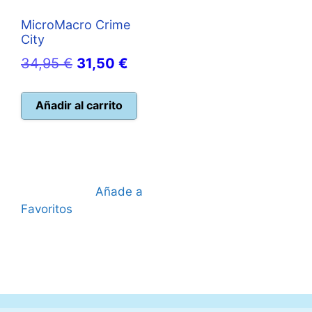
MicroMacro Crime
City
El
El
34,95
€
31,50
€
precio
precio
original
actual
Añadir al carrito
era:
es:
34,95 €.
31,50 €.
Añade a
Favoritos