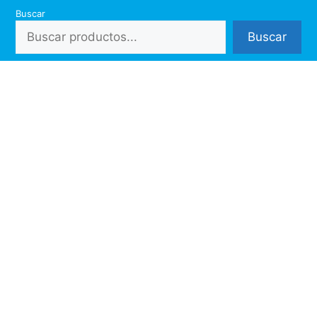
Saltar
Buscar
al
Buscar
contenido