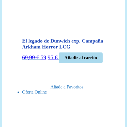
El legado de Dunwich exp. Campaña
Arkham Horror LCG
El
El
69,99
€
59,95
€
Añadir al carrito
precio
precio
original
actual
era:
es:
69,99 €.
59,95 €.
Añade a Favoritos
Oferta Online