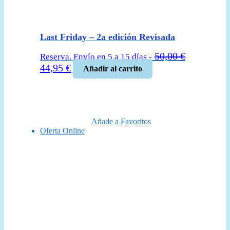
Last Friday – 2a edición Revisada
50,00
€
Reserva. Envío en 5 a 15 días -
El
El
44,95
€
Añadir al carrito
precio
precio
original
actual
era:
es:
50,00 €.
44,95 €.
Añade a Favoritos
Oferta Online