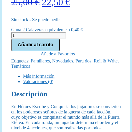
El
El
25,00
€
22,50
€
precio
precio
Sin stock - Se puede pedir
original
actual
Gana 2 Calaveras equivalente a
0,40
€
era:
es:
Héroes
Escribe
25,00 €.
22,50 €.
Añadir al carrito
y
Conquista
Añade a Favoritos
cantidad
Etiquetas:
Familiares
,
Novedades
,
Para dos
,
Roll & Write
,
Temáticos
Más información
Valoraciones (0)
Descripción
En Héroes Escribe y Conquista los jugadores se convierten
en los poderosos señores de la guerra de cada facción,
cuyo objetivo es conquistar el mundo más allá de la Puerta
Etérea. En cada ronda, un jugador determina el orden y el
nivel de 4 acciones, que son realizadas por todos.