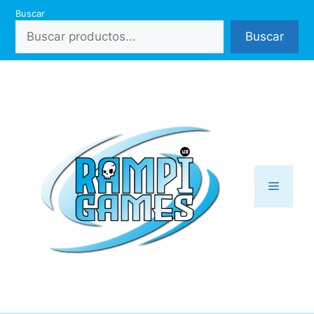
Saltar
Buscar
al
Buscar
contenido
Menú