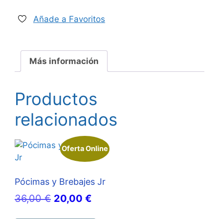
Añade a Favoritos
Más información
Productos
relacionados
Oferta Online
Pócimas y Brebajes Jr
El
El
36,00
€
20,00
€
precio
precio